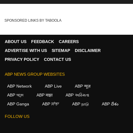
SPONSORED LINKS BY TABOOLA
ABOUT US
FEEDBACK
CAREERS
ADVERTISE WITH US
SITEMAP
DISCLAIMER
PRIVACY POLICY
CONTACT US
ABP NEWS GROUP WEBSITES
ABP Network
ABP Live
ABP न्यूज़
ABP আনন্দ
ABP माझा
ABP અસ્મિતા
ABP Ganga
ABP ਸਾਂਝਾ
ABP நாடு
ABP దేశం
FOLLOW US