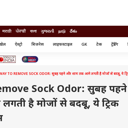
मराठी
ਪੰਜਾਬੀ
বাংলা
ગુજરાતી
நாடு
దేశం
खेल
ऐस्ट्रो
बिजनेस
लाइफस्टाइल
GK
टेक
ट्रेंडिंग
ंजन
ऑटो
खेल
ुड
कार
क्रिकेट
री सिनेमा
टेक्नोलॉजी
शिक्षा
ल सिनेमा
WAY TO REMOVE SOCK ODOR: सुबह पहने और शाम तक आने लगती है मोजों से बदबू, ये ट्
मोबाइल
रिजल्ट
्रिटीज
चैटजीपीटी
नौकरी
ी
move Sock Odor: सुबह पहने
गैजेट
वेब स्टोरीज
ती है मोजों से बदबू, ये ट्रिक
यूटिलिटी न्यूज़
कल्चर
फैक्ट चेक
म