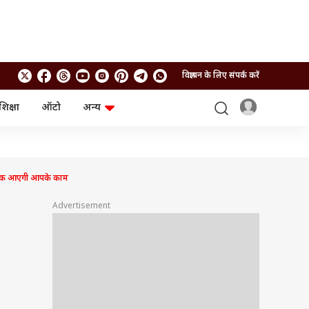
विज्ञापन के लिए संपर्क करें
शिक्षा
ऑटो
अन्य
बिजनेस
लाइफस्टाइल
पर्सनल फाइनेंस
स्वास्थ्य
स्टॉक मार्केट
ट्रैवल
म्यूचुअल फंड्स
फूड
रिक आएगी आपके काम
क्रिप्टो
फैशन
आईपीओ
Health and Fitness
Advertisement
फोटो गैलरी
जनरल नॉलेज
वीडियो