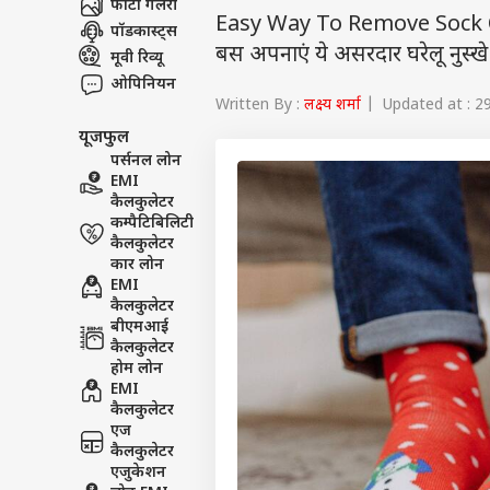
फोटो गैलरी
Easy Way To Remove Sock Odor
पॉडकास्ट्स
बस अपनाएं ये असरदार घरेलू नुस्ख
मूवी रिव्यू
ओपिनियन
Written By :
लक्ष्य शर्मा
| Updated at : 2
यूजफुल
पर्सनल लोन
EMI
कैलकुलेटर
कम्पैटिबिलिटी
कैलकुलेटर
कार लोन
EMI
कैलकुलेटर
बीएमआई
कैलकुलेटर
होम लोन
EMI
कैलकुलेटर
एज
कैलकुलेटर
एजुकेशन