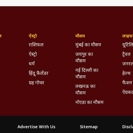
ज़
ऐस्ट्रो
मौसम
लाइफस
राशिफल
मुंबई का मौसम
यूटिलि
ऐस्ट्रो
जयपुर का
ट्रैवल
मौसम
धर्म
जनरल
नई दिल्ली का
हिंदू कैलेंडर
हेल्थ
मौसम
ग्रह गोचर
फैशन
लखनऊ का
ऐग्रक
मौसम
नोएडा का मौसम
Advertise With Us
Sitemap
Disc