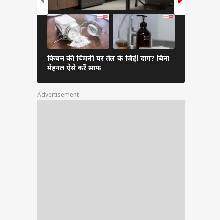
किचन की चिमनी पर तेल के जिद्दी दाग? बिना
बारिश में अपना
मेहनत ऐसे करें साफ
आएगी सील
Advertisement