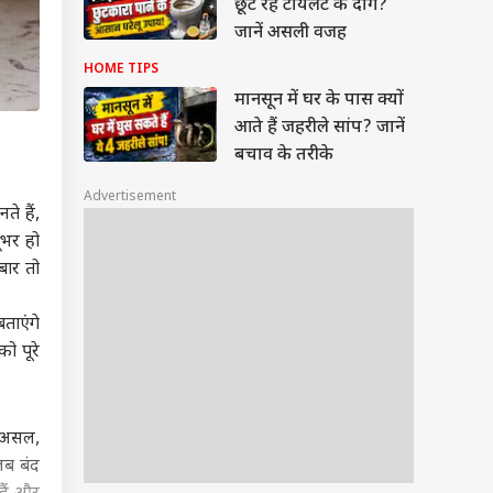
छूट रहे टॉयलेट के दाग?
जानें असली वजह
HOME TIPS
मानसून में घर के पास क्यों
आते हैं जहरीले सांप? जानें
बचाव के तरीके
Advertisement
े हैं,
ूभर हो
बार तो
ताएंगे
ो पूरे
दरअसल,
 जब बंद