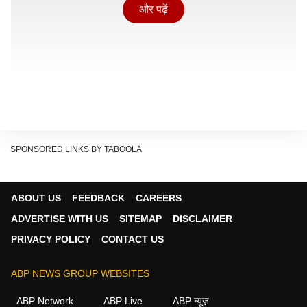
और पढ़ें
SPONSORED LINKS BY TABOOLA
ABOUT US
FEEDBACK
CAREERS
ADVERTISE WITH US
SITEMAP
DISCLAIMER
PRIVACY POLICY
CONTACT US
बढ़ती मिलावट के बीच कई बार हल्दी में ऐसे केमिकल और रंग मिला
ABP NEWS GROUP WEBSITES
दिए जाते हैं, जो सेहत के लिए नुकसानदायक साबित हो सकते हैं. ऐसे
ABP Network
ABP Live
ABP न्यूज़
में घर बैठे इसकी शुद्धता जांचना बेहद जरूरी हो जाता है.