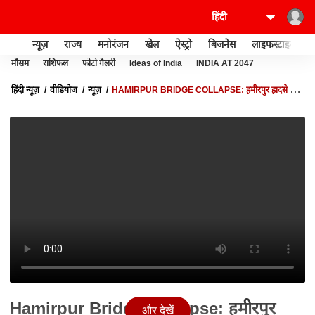
न्यूज़
राज्य
मनोरंजन
खेल
ऐस्ट्रो
बिजनेस
लाइफस्टाइल
मौसम
राशिफल
फोटो गैलरी
Ideas of India
INDIA AT 2047
हिंदी न्यूज़
वीडियोज
न्यूज़
HAMIRPUR BRIDGE COLLAPSE: हमीरपुर हादसे पर
बड़ा खुलासा | UP NEWS | BREAKING | ABP
Hamirpur Bridge Collapse: हमीरपुर
और देखें