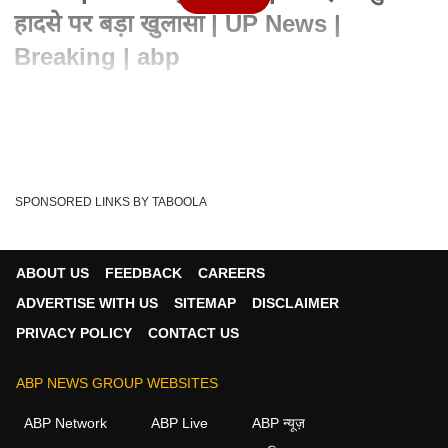
हादसे पर बड़ा खुलासा | UP News |
Breaking | abp
Advertisement
SPONSORED LINKS BY TABOOLA
ABOUT US
FEEDBACK
CAREERS
ADVERTISE WITH US
SITEMAP
DISCLAIMER
PRIVACY POLICY
CONTACT US
ABP NEWS GROUP WEBSITES
Written By :
एबीपी न्यूज़ डेस्क
29 May 2026 03:23 PM (IST)
ABP Network
ABP Live
ABP न्यूज़