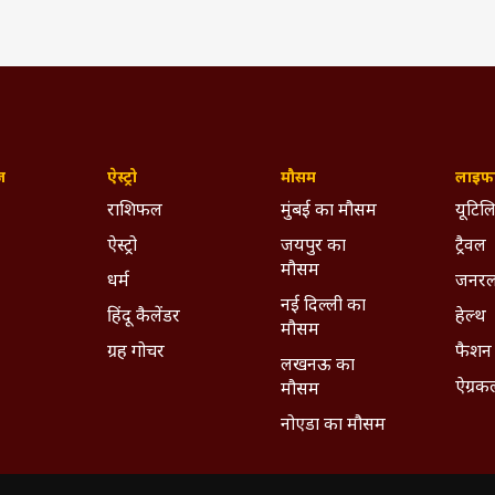
ज़
ऐस्ट्रो
मौसम
लाइफस
राशिफल
मुंबई का मौसम
यूटिलि
ऐस्ट्रो
जयपुर का
ट्रैवल
मौसम
धर्म
जनरल
नई दिल्ली का
हिंदू कैलेंडर
हेल्थ
मौसम
ग्रह गोचर
फैशन
लखनऊ का
ऐग्रक
मौसम
नोएडा का मौसम