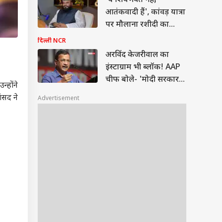
'ये शिवभक्त नहीं,
आतंकवादी हैं', कांवड़ यात्रा
पर मौलाना रशीदी का
विवादित बयान
दिल्ली NCR
अरविंद केजरीवाल का
इंस्टाग्राम भी ब्लॉक! AAP
चीफ बोले- 'मोदी सरकार
्होंने
के सामने घुटने न टेके
ंसद ने
Advertisement
META'