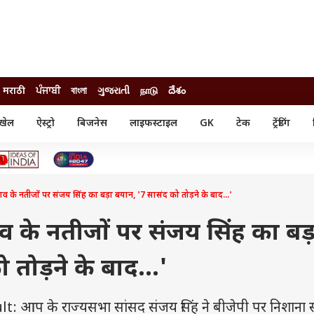
मराठी
ਪੰਜਾਬੀ
বাংলা
ગુજરાતી
நாடு
దేశం
खेल
ऐस्ट्रो
बिजनेस
लाइफस्टाइल
GK
टेक
ट्रेंडिंग
ंजन
ऑटो
खेल
ुड
कार
क्रिकेट
री सिनेमा
टेक्नोलॉजी
शिक्षा
ल सिनेमा
व के नतीजों पर संजय सिंह का बड़ा बयान, '7 सासंद को तोड़ने के बाद...'
मोबाइल
रिजल्ट
्रिटीज
चैटजीपीटी
नौकरी
ी
व के नतीजों पर संजय सिंह का बड़
गैजेट
वेब स्टोरीज
 तोड़ने के बाद...'
यूटिलिटी न्यूज़
कल्चर
फैक्ट चेक
आप के राज्यसभा सांसद संजय सिंह ने बीजेपी पर निशाना 