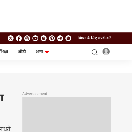
विज्ञापन के लिए संपर्क करें
शिक्षा
ऑटो
अन्य
बिजनेस
लाइफस्टाइल
पर्सनल फाइनेंस
स्वास्थ्य
स्टॉक मार्केट
ट्रैवल
म्यूचुअल फंड्स
फूड
क्रिप्टो
फैशन
आईपीओ
Health and Fitness
Advertisement
ा
फोटो गैलरी
जनरल नॉलेज
वीडियो
साधते