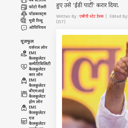
वेब स्टोरीज
हुए उसे 'ईडी पार्टी' करार दिया.
फोटो गैलरी
पॉडकास्ट्स
Written By :
एबीपी स्टेट डेस्क
| Edited By:
मूवी रिव्यू
(IST)
ओपिनियन
यूजफुल
पर्सनल लोन
EMI
कैलकुलेटर
कम्पैटिबिलिटी
कैलकुलेटर
कार लोन
EMI
कैलकुलेटर
बीएमआई
कैलकुलेटर
होम लोन
EMI
कैलकुलेटर
एज
कैलकुलेटर