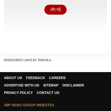
और पढ़ें
SPONSORED LINKS BY TABOOLA
ABOUT US
FEEDBACK
CAREERS
कितना होगा 'पेड्डी' का रनटाइम?
ADVERTISE WITH US
SITEMAP
DISCLAIMER
टाइम्स ऑफ इंडिया की एक रिपोर्ट के अनुसार, 'पेड्डी' का फाइनल
PRIVACY POLICY
CONTACT US
रनटाइम 189 मिनट है. ये फिल्म 3 घंटे और 9 मिनट लंबी होगी.
सीबीएफसी की तरफ से ये फिल्म U/A 16+ सर्टिफिकेट के साथ
ABP NEWS GROUP WEBSITES
पास हुई है. इसका मतलब है कि 16 साल से कम उम्र के दर्शक इस