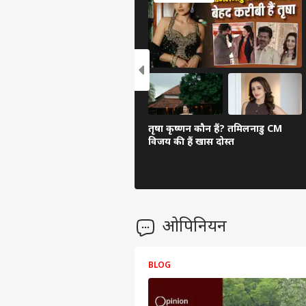
तृषा कृष्णन कौन हैं? तमिलनाडु CM
विजय की हैं खास दोस्त
ओपिनियन
BLOG