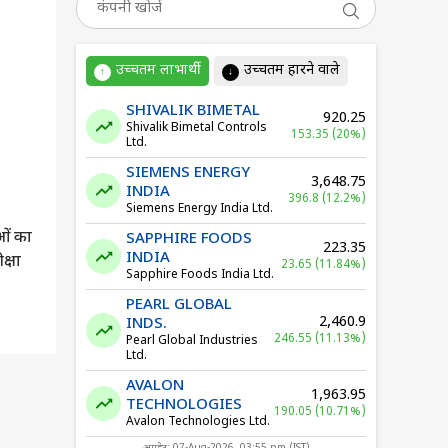
उच्चतम लाभार्थी
उच्चतम हारने वाले
↑
↓
SHIVALIK BIMETAL
920.25
Shivalik Bimetal Controls
153.35 (20%)
Ltd.
SIEMENS ENERGY
3,648.75
INDIA
396.8 (12.2%)
Siemens Energy India Ltd.
ओं का
SAPPHIRE FOODS
223.35
INDIA
क्षा
23.65 (11.84%)
Sapphire Foods India Ltd.
PEARL GLOBAL
2,460.9
INDS.
246.55 (11.13%)
Pearl Global Industries
ेट
Ltd.
AVALON
1,963.95
TECHNOLOGIES
190.05 (10.71%)
Avalon Technologies Ltd.