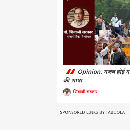
“
पर्सनल
Opinion: गजब होई गव
की भाषा
टॉप
हॅलो गेस्ट
शिवाजी सरकार
इंडिय
एडवर्टाइज विथ अस
SPONSORED LINKS BY TABOOLA
प्राइवेसी पॉलिसी
कॉन्टैक्ट अस