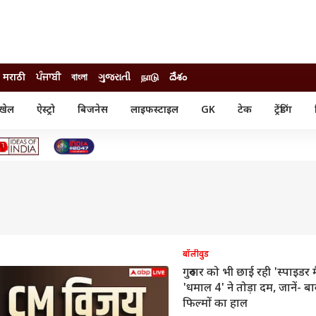
मराठी
ਪੰਜਾਬੀ
বাংলা
ગુજરાતી
நாடு
దేశం
खेल
ऐस्ट्रो
बिजनेस
लाइफस्टाइल
GK
टेक
ट्रेंडिंग
ंजन
ऑटो
खेल
ुड
कार
क्रिकेट
री सिनेमा
टेक्नोलॉजी
शिक्षा
ल सिनेमा
मोबाइल
रिजल्ट
्रिटीज
चैटजीपीटी
नौकरी
ी
गैजेट
वेब स्टोरीज
यूटिलिटी न्यूज़
बॉलीवुड
गुरुवार को भी छाई रही 'स्पाइडर म
कल्चर
फैक्ट चेक
'धमाल 4' ने तोड़ा दम, जानें- ब
फिल्मों का हाल