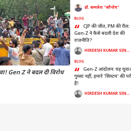
डॉ. कमलेश "कौन्तेय"
BLOG
“
CJP की जीत, PM की रील:
Gen-Z ने कैसे बदली देश की
राजनीति?
HIRDESH KUMAR SINGH
BLOG
“
 कार्नर
Gen-Z आंदोलन: यह युवा
ा! Gen Z ने बदल दी विरोध
गुस्सा नहीं, हमारे 'सिस्टम' की परी
है!
 आर्टिकल्स
टॉप रील्स
HIRDESH KUMAR SINGH
ा
उत्तर प्रदेश और उत्तराखंड
इंडिया
क्रिक