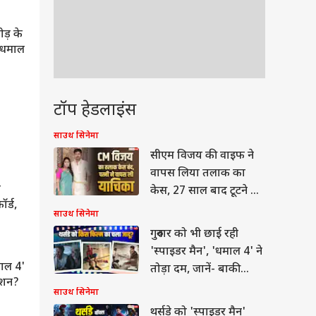
ोड़ के
'धमाल
टॉप हेडलाइंस
साउथ सिनेमा
सीएम विजय की वाइफ ने
वापस लिया तलाक का
ल
केस, 27 साल बाद टूटने की
र्ड,
कगार पर था रिश्ता
साउथ सिनेमा
गुरुवार को भी छाई रही
साउथ सिनेमा
साउथ सिनेमा
'स्पाइडर मैन', 'धमाल 4' ने
माल 4'
'डीसी' से GDN तक, इस हफ्ते थिएटर
तृषा कृष्णन पर स्टालिन के
तोड़ा दम, जानें- बाकी
्शन?
में गरजेंगी साउथ की 11 फिल्में
मीनिंग कमेंट पर भड़कीं खुशबू
फिल्मों का हाल
साउथ सिनेमा
बोलीं- 'माफी मांगे'
थर्सडे को 'स्पाइडर मैन'