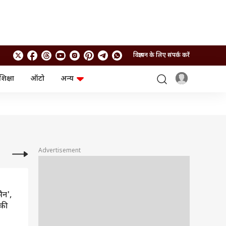
विज्ञापन के लिए संपर्क करें
शिक्षा
ऑटो
अन्य
बिजनेस
लाइफस्टाइल
पर्सनल फाइनेंस
स्वास्थ्य
स्टॉक मार्केट
ट्रैवल
म्यूचुअल फंड्स
फूड
क्रिप्टो
फैशन
आईपीओ
Health and Fitness
Advertisement
फोटो गैलरी
जनरल नॉलेज
ैन',
वीडियो
ाकी