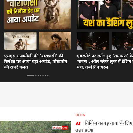
एसएस राजामौली की 'वाराणसी' की
एयरपोर्ट पर स्पॉट हुए 'रामायण' के
रिलीज पर आया बड़ा अपडेट, पोस्टपोन
'रावण', ऑल ब्लैक लुक में डैशिंग
की खबरें गलत
यश, तस्वीरें वायरल
BLOG
“
निर्विघ्न कांवड़ यात्रा के लि
उत्तर प्रदेश