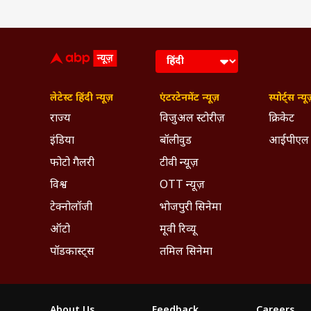
View this post on Instagram
लेटेस्ट हिंदी न्यूज़
एंटरटेनमेंट न्यूज़
स्पोर्ट्स न्यू
राज्य
विजुअल स्टोरीज़
क्रिकेट
इंडिया
बॉलीवुड
आईपीएल
फोटो गैलरी
टीवी न्यूज़
विश्व
OTT न्यूज़
टेक्नोलॉजी
भोजपुरी सिनेमा
A post shared b
ऑटो
मूवी रिव्यू
ये भी पढ़ेंः
Karup
पॉडकास्ट्स
तमिल सिनेमा
ओटीटी रिलीज डेट
About Us
Feedback
Careers