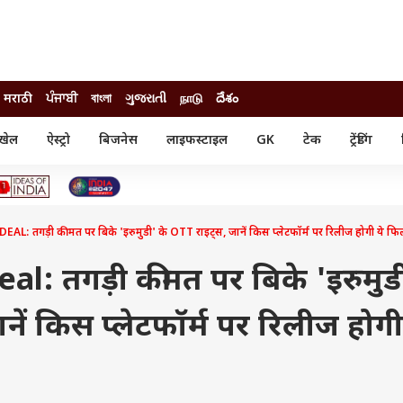
मराठी
ਪੰਜਾਬੀ
বাংলা
ગુજરાતી
நாடு
దేశం
खेल
ऐस्ट्रो
बिजनेस
लाइफस्टाइल
GK
टेक
ट्रेंडिंग
ंजन
ऑटो
खेल
ुड
कार
क्रिकेट
री सिनेमा
टेक्नोलॉजी
शिक्षा
ल सिनेमा
 तगड़ी कीमत पर बिके 'इरुमुडी' के OTT राइट्स, जानें किस प्लेटफॉर्म पर रिलीज होगी ये फिल
मोबाइल
रिजल्ट
्रिटीज
चैटजीपीटी
नौकरी
ी
: तगड़ी कीमत पर बिके 'इरुमुड
गैजेट
वेब स्टोरीज
नें किस प्लेटफॉर्म पर रिलीज होगी
यूटिलिटी न्यूज़
कल्चर
फैक्ट चेक