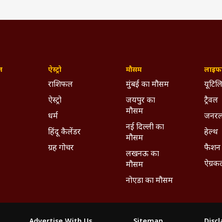
ज़
ऐस्ट्रो
मौसम
लाइफस
राशिफल
मुंबई का मौसम
यूटिलि
ऐस्ट्रो
जयपुर का
ट्रैवल
मौसम
धर्म
जनरल
नई दिल्ली का
हिंदू कैलेंडर
हेल्थ
मौसम
ग्रह गोचर
फैशन
लखनऊ का
y RAVI TEJA (@raviteja_2628)
ऐग्रक
मौसम
pu OTT Release:'करुप्पु' की
नोएडा का मौसम
 हुई कंफर्म, जानें-कब और कहां 
Advertise With Us
Sitemap
Disc