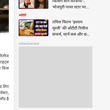
किसिंग सीन करवाया',
भोजपुरी पावर स्टार पर
काजल राघवानी के आरोप
ओटीटी
तमिल फिल्म 'इधयम
मुरली' की ओटीटी रिलीज
कंफर्म, जानें कब और कहां
देख सकते हैं
Advertisement
 रिलीज
राइट्स
्स किस
रीद लिए
पोस्टर,
्मीद है