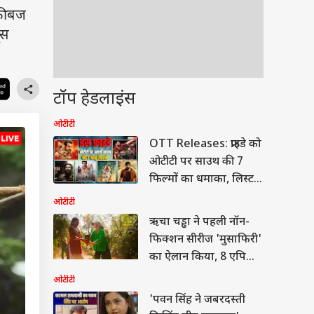
फी बज
्स
टॉप हेडलाइंस
ओटीटी
OTT Releases: फ्राइडे को
ओटीटी पर साउथ की 7
फिल्मों का धमाका, लिस्ट में
'लेनिन' समेत और कौन
ओटीटी
ऋचा चड्ढा ने पहली नॉन-
फिक्शन सीरीज 'मुसाफिरी'
का ऐलान किया, 8 एपिसोड
में दिखेगी कहानियां
ओटीटी
'पवन सिंह ने जबरदस्ती