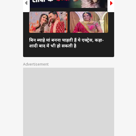
, फिल्म
रुमुडी'
और बढ़
बिन ब्याहे मां बनना चाहती हैं ये एक्ट्रेस, कहा-
कौन हैं शाह
शादी बाद में भी हो सकती है
की बहन की अब 
Advertisement