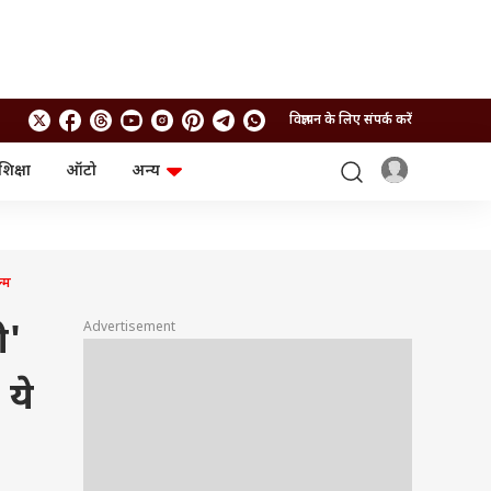
विज्ञापन के लिए संपर्क करें
शिक्षा
ऑटो
अन्य
बिजनेस
लाइफस्टाइल
पर्सनल फाइनेंस
स्वास्थ्य
स्टॉक मार्केट
ट्रैवल
म्यूचुअल फंड्स
फूड
्म
क्रिप्टो
फैशन
आईपीओ
Health and Fitness
Advertisement
ी'
फोटो गैलरी
जनरल नॉलेज
 ये
वीडियो