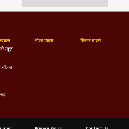
्टाइल
गोल्ड प्राइस
सिल्वर प्राइस
टी न्यूज़
 नॉलेज
ल्चर
देख
laimer
Privacy Policy
Contact Us