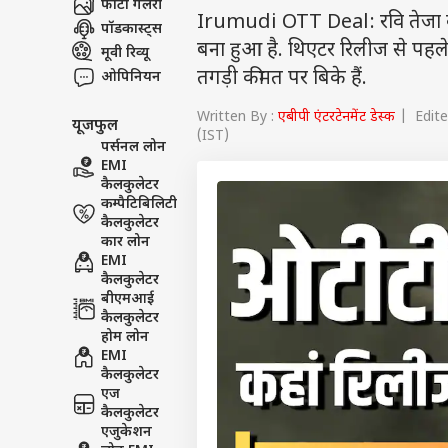
फोटो गैलरी
Irumudi OTT Deal: रवि तेजा क
पॉडकास्ट्स
बना हुआ है. थिएटर रिलीज से पहले
मूवी रिव्यू
तगड़ी कीमत पर बिके हैं.
ओपिनियन
Written By :
एबीपी एंटरटेनमेंट डेस्क
| Edited
यूजफुल
(IST)
पर्सनल लोन
EMI
कैलकुलेटर
कम्पैटिबिलिटी
कैलकुलेटर
कार लोन
EMI
कैलकुलेटर
बीएमआई
कैलकुलेटर
होम लोन
EMI
कैलकुलेटर
एज
कैलकुलेटर
एजुकेशन