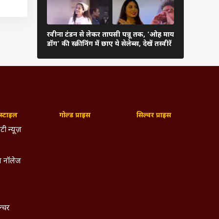
रवीना टंडन से लेकर तापसी पन्नू तक, 'ओह माय
रेखा से आलि
डॉग' की स्क्रीनिंग में छाए ये सेलेब्स, देखें तस्वीरें
ये हसीनाएं ब
्टाइल
गोल्ड प्राइस
सिल्वर प्राइस
टी न्यूज़
 दौरान
 नॉलेज
 हैं.
25 पर
ल्चर