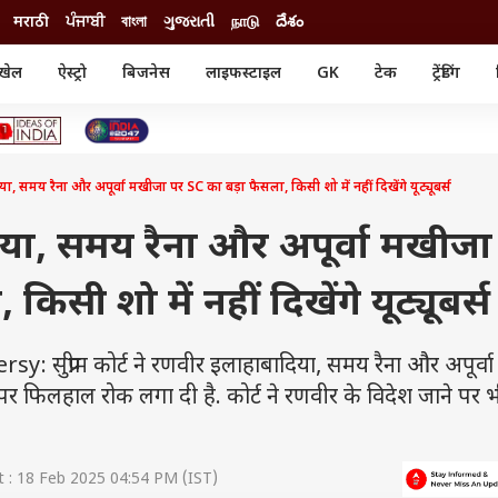
मराठी
ਪੰਜਾਬੀ
বাংলা
ગુજરાતી
நாடு
దేశం
खेल
ऐस्ट्रो
बिजनेस
लाइफस्टाइल
GK
टेक
ट्रेंडिंग
ंजन
ऑटो
खेल
ुड
कार
क्रिकेट
री सिनेमा
टेक्नोलॉजी
शिक्षा
ल सिनेमा
, समय रैना और अपूर्वा मखीजा पर SC का बड़ा फैसला, किसी शो में नहीं दिखेंगे यूट्यूबर्स
मोबाइल
रिजल्ट
्रिटीज
चैटजीपीटी
नौकरी
ी
या, समय रैना और अपूर्वा मखीजा
गैजेट
वेब स्टोरीज
िसी शो में नहीं दिखेंगे यूट्यूबर्स
यूटिलिटी न्यूज़
कल्चर
फैक्ट चेक
 सुप्रीम कोर्ट ने रणवीर इलाहाबादिया, समय रैना और अपूर्व
 फिलहाल रोक लगा दी है. कोर्ट ने रणवीर के विदेश जाने पर 
 : 18 Feb 2025 04:54 PM (IST)