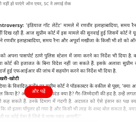
ो नहीं हो पाएंगे ऑन एयर, SC ने लगाई रोक
ा
उत्तर प्रदेश और उत्तराखंड
क्रिकेट
हेल्थ
ntroversy:
'इंडियाज गॉट लेटेंट' मामले में रणवीर इलाहाबादिया, समय र
 दिख रही हैं. आज सुप्रीम कोर्ट में इस मामले की सुनवाई हुई जिसमें कोर्ट ने यूट
ोर्ट ने रणवीर इलाहाबादिया, समय रैना और अपूर्वा मखीजा के किसी भी शो को 
सरशिप नहीं, कानून का
UP चुनाव से पहले RLD में
श्रीलंका के खिलाफ टेस्ट में
कैंस
', AI कंटेंट-CSAM पर
बड़ा बदलाव, ऐश्वर्य राज सिंह
सबसे ज्यादा विकेट लेने वाले
सकता
र की मेटा को दो टूक
ी
बने प्रदेश अध्यक्ष
विश्व
5 भारतीय गेंदबाज
इंडिया
रोज 
इंडि
 को अपना पासपोर्ट ठाणे पुलिस स्टेशन में जमा करने का निर्देश भी दिया है. को
सच
कोर्ट की इजाजत के बिना विदेश नहीं जा सकते हैं. इसके अलावा सुप्रीम को
 दर्ज हुई एफआईआर की जांच में सहयोग करने का निर्देश भी दिया है.
ई खरी-खोटी
दिया के विवादित कमेंट पर सुप्रीम कोर्ट ने पॉडकास्टर के वकील से पूछा, 'क्या
ा रनौत की 'भारत भाग्य
अपने ही पैर पर कुल्हाड़ी...,
एक पर हमला, तीनों पर
ड्रो
और पढ़ें
ाल किया है? अश्लीलता का मापदंड क्या है? गैर-जिम्मेदारी की हद है. उन्हें लगत
ता' की ओटीटी रिलीज
भारत-चीन पर 100% टैरिफ
माना जाएगा अटैक! पाक-
वायु
्म, जानें कब-कहां देख
का US सीनेटर ने किया
सऊदी-तुर्किए डिफेंस डील पर
क्या
 कह सकते हैं. उनके दिमाग में गंदगी है. अदालत को ऐसे इंसान का पक्ष क्यो
हैं
विरोध
क्या बोला भारत?
कि वो इतना पॉपुलर हो गया है और किसी भी तरह के शब्द बोल सकता है, क्या व
रती पर कोई ऐसा है जिसे ये भाषा पसंद आएगी?'