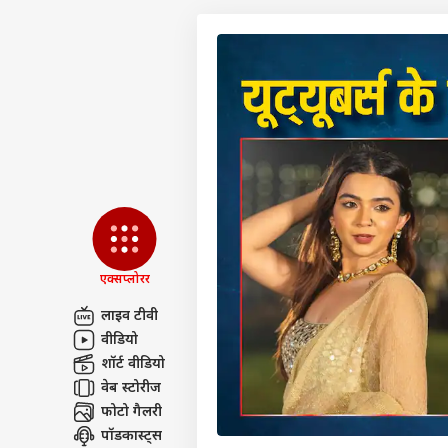
एक्सप्लोरर
लाइव टीवी
वीडियो
पर्सनल
शॉर्ट वीडियो
वेब स्टोरीज
फोटो गैलरी
टॉप
हॅलो गेस्ट
पॉडकास्ट्स