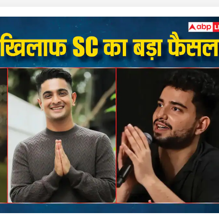
 कार्नर
 आर्टिकल्स
टॉप रील्स