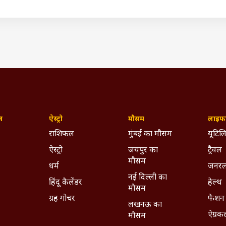
ज़
ऐस्ट्रो
मौसम
लाइफस
राशिफल
मुंबई का मौसम
यूटिलि
रणवीर को किया डिफेंड
ऐस्ट्रो
जयपुर का
ट्रैवल
ई जस्टिस सूर्यकांत और जस्टिस कोटिश्वर सिंह की दो सदस्यीय पीठ ने की. इस
मौसम
धर्म
जनरल
ादिया को डिफेंड किया, जो कि भारत के पूर्व चीफ जस्टिस डीवाई चंद्रचूड़ के बेटे
नई दिल्ली का
te: सलमान खान ने अनाउंस की 'सिकंदर' की रिलीज डेट, ईद 20
हिंदू कैलेंडर
हेल्थ
मौसम
ग्रह गोचर
फैशन
लखनऊ का
ऐग्रक
मौसम