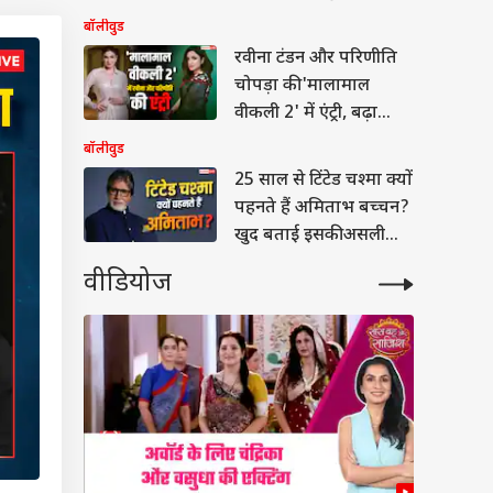
आहूजा लगा चुकी हैं आरोप
बॉलीवुड
रवीना टंडन और परिणीति
चोपड़ा की 'मालामाल
वीकली 2' में एंट्री, बढ़ा
फिल्म का बज
बॉलीवुड
25 साल से टिंटेड चश्मा क्यों
पहनते हैं अमिताभ बच्चन?
खुद बताई इसकी असली
वजह
वीडियोज