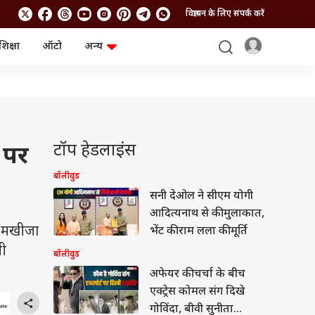
विज्ञापन के लिए संपर्क करें
शिक्षा
ऑटो
अन्य
बिजनेस
लाइफस्टाइल
पर्सनल फाइनेंस
स्वास्थ्य
स्टॉक मार्केट
ट्रैवल
म्यूचुअल फंड्स
फूड
क्रिप्टो
फैशन
आईपीओ
Health and Fitness
टॉप हेडलाइंस
 पर
फोटो गैलरी
जनरल नॉलेज
बॉलीवुड
सनी देओल ने सीएम योगी
वीडियो
आदित्यनाथ से की मुलाकात,
ा मखीजा
भेंट की राम लला की मूर्ति
भी
बॉलीवुड
अफेयर की चर्चा के बीच
एक्ट्रेस कोमल संग दिखे
गोविंदा, बीवी सुनीता