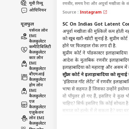
मूवी रिव्यू
रणवीर, समय रैना और अपूर्वा मखीजा के श
इंडिय
ओपिनियन
एडवर्टाइज विथ अस
Source :
Instagram
प्राइवेसी पॉलिसी
यूजफुल
SC On Indias Got Latent Co
कॉन्टैक्ट अस
पर्सनल लोन
अपूर्वा मखीजा की मुश्किलें कम होती नहीं
सेंड फीडबैक
EMI
को खूब खरी-खोटी सुनाई है. सुप्रीम क
'सें
कैलकुलेटर
अबाउट अस
पालन
होने पर फिलहाल रोक लगा दी है.
कम्पैटिबिलिटी
केंद्
ओटीट
कैलकुलेटर
करियर्स
सुप्रीम कोर्ट ने पॉडकास्टर इलाहाबादिया
कार लोन
आदेश के मुताबिक रणवीर इलाहाबादिया 
EMI
इलाहाबादिया को महाराष्ट्र और असम में
कैलकुलेटर
बीएमआई
सुप्रीम कोर्ट ने इलाहाबादिया को सुना
कैलकुलेटर
'इंडियाज गॉट लेटेंट' में रणवीर इलाहाबा
कंगन
होम लोन
भाषा से सहमत हैं जिसका उन्होंने इस्तेम
विधा
EMI
LOGIN
कंफर
कैलकुलेटर
वो पॉपुलर हो गए हैं, इसलिए वे कुछ भी
सकते 
एज
चाहिए? सिर्फ इसलिए कि कोई सोचता है 
कैलकुलेटर
समाज को हल्के में ले सकता है? क्या ध
एजुकेशन
लोन EMI
कैलकुलेटर