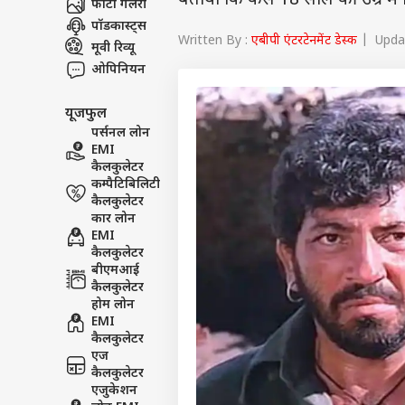
बताया कि कैसे 18 साल की उम्र में
फोटो गैलरी
पॉडकास्ट्स
Written By :
एबीपी एंटरटेनमेंट डेस्क
| Updat
मूवी रिव्यू
ओपिनियन
यूजफुल
पर्सनल लोन
EMI
कैलकुलेटर
कम्पैटिबिलिटी
कैलकुलेटर
कार लोन
EMI
कैलकुलेटर
बीएमआई
कैलकुलेटर
होम लोन
EMI
कैलकुलेटर
एज
कैलकुलेटर
एजुकेशन