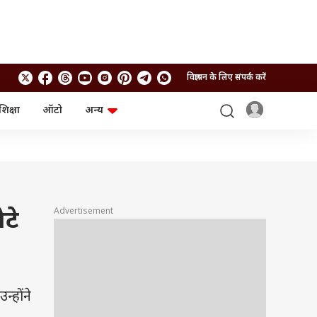
विज्ञापन के लिए संपर्क करें
शिक्षा
ऑटो
अन्य
बिजनेस
लाइफस्टाइल
पर्सनल फाइनेंस
स्वास्थ्य
स्टॉक मार्केट
ट्रैवल
म्यूचुअल फंड्स
फूड
क्रिप्टो
फैशन
आईपीओ
Health and Fitness
Advertisement
टे
फोटो गैलरी
जनरल नॉलेज
वीडियो
्होंने