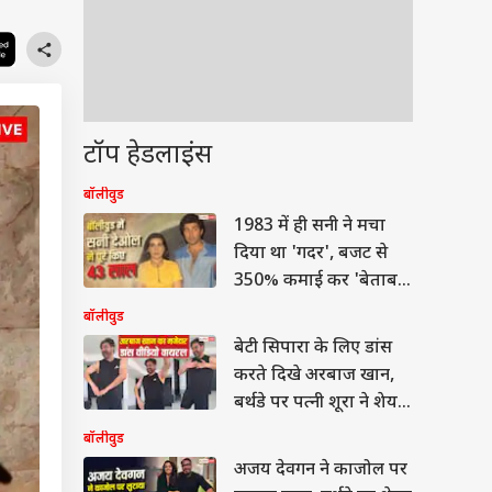
टॉप हेडलाइंस
बॉलीवुड
1983 में ही सनी ने मचा
दिया था 'गदर', बजट से
350% कमाई कर 'बेताब'
बनी थी ब्लॉकबस्टर
बॉलीवुड
बेटी सिपारा के लिए डांस
करते दिखे अरबाज खान,
बर्थडे पर पत्नी शूरा ने शेयर
किया मजेदार वीडियो
बॉलीवुड
अजय देवगन ने काजोल पर