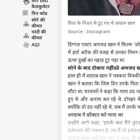
लोन EMI
कैलकुलेटर
पिन कोड
सोने की
पिता के निधन से टूट गए थे शादाब खान
कीमत
Source : Instagram
चांदी की
कीमत
दिग्गज एक्टर अमजद खान ने फिल्म 'शोले'
AQI
में हार्ट अटैक की वजह से उनका निधन
ऊपर दुखों का पहाड़ टूट पड़ा था.
सोने के बाद दोबारा नहीं उठे अमजद
हाल ही में शादाब खान ने पत्रकार विक्की
खान ने बताया कि जिस दिन उनके पिता की
लौटा था. घरवालों ने कहा कि पापा उठ न
हुए थे और आराम कर रहे थे. दोपहर मे
क्योंकि वो उठ नहीं रहे थे. जब मैं उनके
शादाब ने डॉक्टर को मारा था
उन्होंने आगे कहा, 'इसके बाद मैंने तु
इंजेक्शन की जरूरत है. तब मैं वो इंज
शादाब सहन नहीं कर पाए थे, साथ ही बहुत