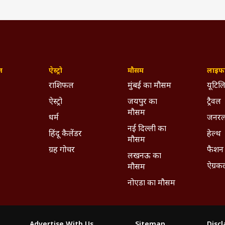
ज़
ऐस्ट्रो
मौसम
लाइफस
राशिफल
मुंबई का मौसम
यूटिलि
ऐस्ट्रो
जयपुर का
ट्रैवल
मौसम
धर्म
जनरल
नई दिल्ली का
हिंदू कैलेंडर
हेल्थ
मौसम
ग्रह गोचर
फैशन
लखनऊ का
ऐग्रक
मौसम
नोएडा का मौसम
Advertise With Us
Sitemap
Disc