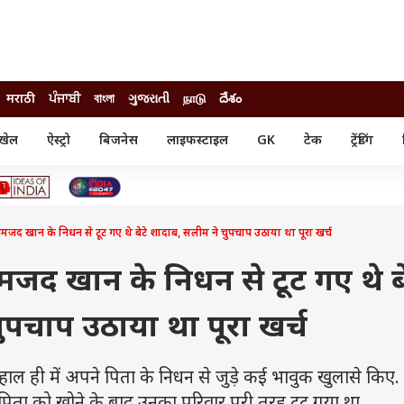
मराठी
ਪੰਜਾਬੀ
বাংলা
ગુજરાતી
நாடு
దేశం
खेल
ऐस्ट्रो
बिजनेस
लाइफस्टाइल
GK
टेक
ट्रेंडिंग
ंजन
ऑटो
खेल
ुड
कार
क्रिकेट
री सिनेमा
टेक्नोलॉजी
शिक्षा
ल सिनेमा
 अमजद खान के निधन से टूट गए थे बेटे शादाब, सलीम ने चुपचाप उठाया था पूरा खर्च
मोबाइल
रिजल्ट
्रिटीज
चैटजीपीटी
नौकरी
ी
 अमजद खान के निधन से टूट गए थे बे
गैजेट
वेब स्टोरीज
ुपचाप उठाया था पूरा खर्च
यूटिलिटी न्यूज़
कल्चर
फैक्ट चेक
ल ही में अपने पिता के निधन से जुड़े कई भावुक खुलासे किए. उन