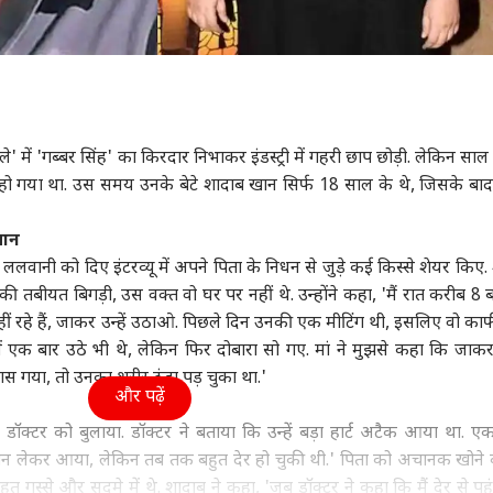
 में 'गब्बर सिंह' का किरदार निभाकर इंडस्ट्री में गहरी छाप छोड़ी. लेकिन सा
 हो गया था. उस समय उनके बेटे शादाब खान सिर्फ 18 साल के थे, जिसके बा
 खान
 ललवानी को दिए इंटरव्यू में अपने पिता के निधन से जुड़े कई किस्से शेयर किए.
 तबीयत बिगड़ी, उस वक्त वो घर पर नहीं थे. उन्होंने कहा, 'मैं रात करीब 8 
हीं रहे हैं, जाकर उन्हें उठाओ. पिछले दिन उनकी एक मीटिंग थी, इसलिए वो का
ं एक बार उठे भी थे, लेकिन फिर दोबारा सो गए. मां ने मुझसे कहा कि जाकर
 पास गया, तो उनका शरीर ठंडा पड़ चुका था.'
और पढ़ें
रंत डॉक्टर को बुलाया. डॉक्टर ने बताया कि उन्हें बड़ा हार्ट अटैक आया था. 
ेक्शन लेकर आया, लेकिन तब तक बहुत देर हो चुकी थी.' पिता को अचानक खोने क
 गुस्से और सदमे में थे. शादाब ने कहा, 'जब डॉक्टर ने कहा कि मैं देर से पहुं