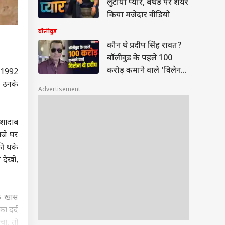
लुटाया प्यार, बर्थडे पर शेयर
किया मजेदार वीडियो
बॉलीवुड
कौन थे प्रदीप सिंह रावत?
बॉलीवुड के पहले 100
करोड़ कमाने वाले 'विलेन'
ल 1992
का बनाया था रिकॉर्ड
द उनके
Advertisement
 शादाब
बजे घर
फी थके
 देखो,
एक खास
ा दर्द
चा, तो