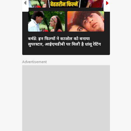
'डीडीएलजे' 
बर्थडे: इन फिल्मों ने काजोल को बनाया
की लव लाइफ
सुपरस्टार, आईएमडीबी पर मिली है धांसू रेटिंग
डेट
Advertisement