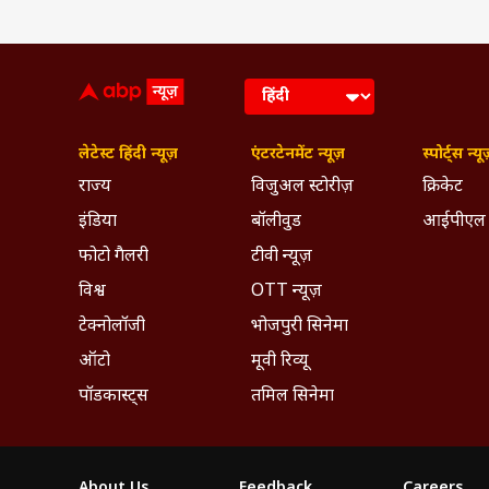
लेटेस्ट हिंदी न्यूज़
एंटरटेनमेंट न्यूज़
स्पोर्ट्स न्यू
राज्य
विजुअल स्टोरीज़
क्रिकेट
इंडिया
बॉलीवुड
आईपीएल
फोटो गैलरी
टीवी न्यूज़
विश्व
OTT न्यूज़
टेक्नोलॉजी
भोजपुरी सिनेमा
ऑटो
मूवी रिव्यू
पॉडकास्ट्स
तमिल सिनेमा
About Us
Feedback
Careers