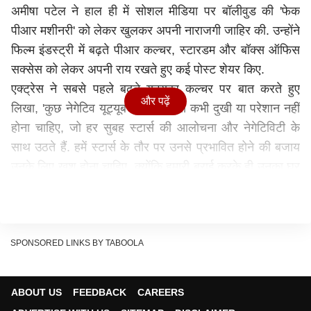
अमीषा पटेल ने हाल ही में सोशल मीडिया पर बॉलीवुड की 'फेक
पीआर मशीनरी' को लेकर खुलकर अपनी नाराजगी जाहिर की. उन्होंने
फिल्म इंडस्ट्री में बढ़ते पीआर कल्चर, स्टारडम और बॉक्स ऑफिस
सक्सेस को लेकर अपनी राय रखते हुए कई पोस्ट शेयर किए.
एक्ट्रेस ने सबसे पहले बढ़ते यूट्यूबर कल्चर पर बात करते हुए
और पढ़ें
लिखा, 'कुछ नेगेटिव यूट्यूबर्स की बातों से कभी दुखी या परेशान नहीं
होना चाहिए, जो हर सुबह स्टार्स की आलोचना और नेगेटिविटी के
साथ उठते हैं. हमें स्टार्स के तौर पर उनसे प्रभावित होने की बजाय
उनके लिए खुश होना चाहिए, क्योंकि हमारी बुराई करके ही उनका घर
चलता है. हम उन्हें शुभकामनाएं देते हैं.'
ये भी पढ़ेंः
'मैं मेंटली तैयार नहीं था', कपिल शर्मा
के शो में सुनील पाल के साथ हुआ था धोखा?
SPONSORED LINKS BY TABOOLA
कॉमेडियन ने तोड़ी चुप्पी
Never feel bad or upset at Certain negative
ABOUT US
FEEDBACK
CAREERS
UTUBERS who always wake up with negativity and