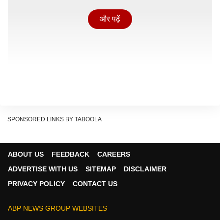
और पढ़ें
SPONSORED LINKS BY TABOOLA
ABOUT US
FEEDBACK
CAREERS
ADVERTISE WITH US
SITEMAP
DISCLAIMER
PRIVACY POLICY
CONTACT US
थाइलैंड में लॉन्च हो चुकी है नई Land Cruiser FJ
ABP NEWS GROUP WEBSITES