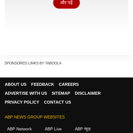
और पढ़ें
SPONSORED LINKS BY TABOOLA
ABOUT US
FEEDBACK
CAREERS
कहा जाता है कि 'कलाकार पैदा होते हैं, बनाए नहीं जाते.' इसका सीधा
ADVERTISE WITH US
SITEMAP
DISCLAIMER
संबंध हमारी कुंडली के
शुक्र (Venus)
और
चंद्रमा (Moon)
ग्रह
PRIVACY POLICY
CONTACT US
से है. आइए जानते हैं उन 3 भाग्यशाली राशियों के बारे में, जिन्हें
कुदरत ने कला का नायाब तोहफा दिया है.
ABP NEWS GROUP WEBSITES
वृषभ राशि (Taurus): सौंदर्य और सुरों के धनी
ABP Network
ABP Live
ABP न्यूज़
वृषभ राशि के स्वामी स्वयं
शुक्र
हैं, जिन्हें विलासिता, कला और सौंदर्य