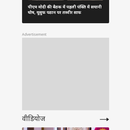
स
पीएम मोदी की बैठक में पहली पंक्ति में सयानी
बारिश में रा
घोष, यूसुफ पठान पर तस्वीर साफ
शाह खुद थाम
Advertisement
लाल का
rder
cher
वीडियोज
ham