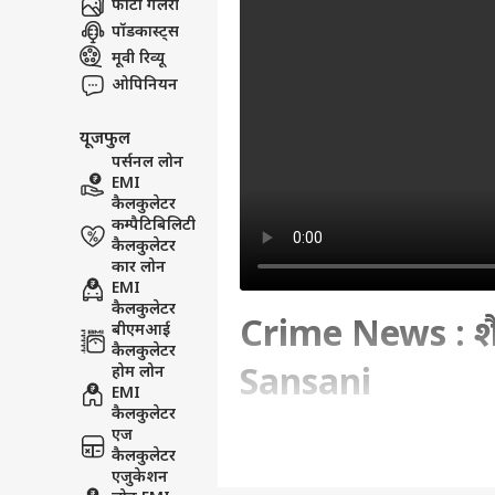
फोटो गैलरी
पॉडकास्ट्स
मूवी रिव्यू
ओपिनियन
यूजफुल
पर्सनल लोन
EMI
कैलकुलेटर
कम्पैटिबिलिटी
कैलकुलेटर
कार लोन
EMI
कैलकुलेटर
Crime News : शैत
बीएमआई
कैलकुलेटर
होम लोन
Sansani
EMI
कैलकुलेटर
एज
Written By :
एबीपी न्यूज़ डेस्क
| 10 May 202
कैलकुलेटर
एजुकेशन