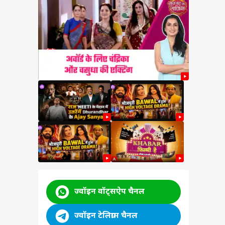
a
ने दी
ी
 कांड
ज्वॉइन वॉट्सऐप चैनल
ज्वॉइन टेलिग्राम चैनल