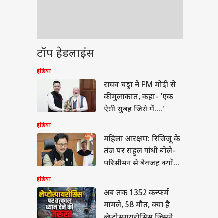
टॉप हेडलाइंस
इंडिया
राघव चड्ढा ने PM मोदी से
की मुलाकात, कहा- 'एक
ऐसी सुबह जिसे मैं....'
इंडिया
महिला आरक्षण: रिजिजू के
तंज पर राहुल गांधी बोले-
परिसीमन से बेवजह क्यों
जोड़ना चाहते? लागू कीजिए
इंडिया
अब तक 1352 कन्फर्म
मामले, 58 मौत, क्या है
लेप्टोस्पायरोसिस जिसने