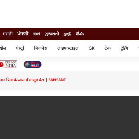
मराठी
ਪੰਜਾਬੀ
বাংলা
ગુજરાતી
நாடு
దేశం
खेल
ऐस्ट्रो
बिजनेस
लाइफस्टाइल
GK
टेक
ट्रेंडिंग
ंजन
ऑटो
खेल
ुड
कार
क्रिकेट
री सिनेमा
टेक्नोलॉजी
शिक्षा
ल सिनेमा
न पिता के जाल में मासूम बेटा | SANSANI
मोबाइल
रिजल्ट
्रिटीज
चैटजीपीटी
नौकरी
ी
गैजेट
वेब स्टोरीज
यूटिलिटी न्यूज़
कल्चर
फैक्ट चेक