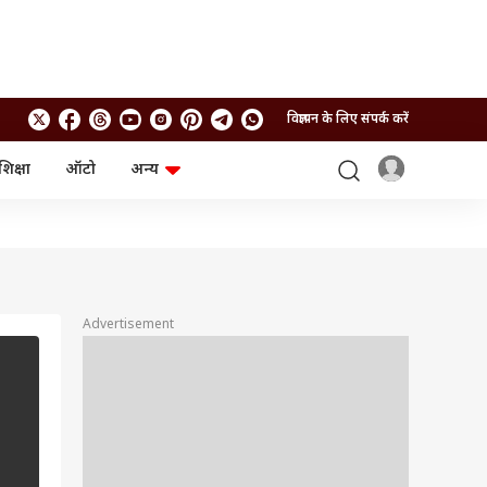
विज्ञापन के लिए संपर्क करें
शिक्षा
ऑटो
अन्य
बिजनेस
लाइफस्टाइल
पर्सनल फाइनेंस
स्वास्थ्य
स्टॉक मार्केट
ट्रैवल
म्यूचुअल फंड्स
फूड
क्रिप्टो
फैशन
आईपीओ
Health and Fitness
Advertisement
फोटो गैलरी
जनरल नॉलेज
वीडियो