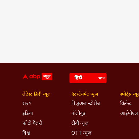
लेटेस्ट हिंदी न्यूज़
एंटरटेनमेंट न्यूज़
स्पोर्ट्स न्यू
राज्य
विजुअल स्टोरीज़
क्रिकेट
इंडिया
बॉलीवुड
आईपीएल
फोटो गैलरी
टीवी न्यूज़
विश्व
OTT न्यूज़