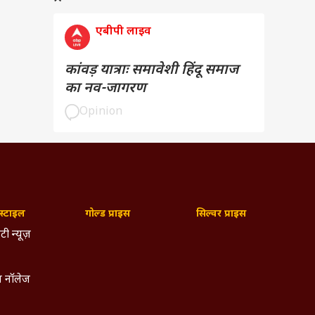
एबीपी लाइव
कांवड़ यात्राः समावेशी हिंदू समाज
का नव-जागरण
Opinion
्टाइल
गोल्ड प्राइस
सिल्वर प्राइस
टी न्यूज़
 नॉलेज