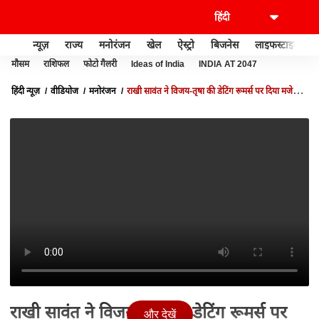
न्यूज़
राज्य
मनोरंजन
खेल
ऐस्ट्रो
बिजनेस
लाइफस्टाइल
मौसम
राशिफल
फोटो गैलरी
Ideas of India
INDIA AT 2047
हिंदी न्यूज़
वीडियोज
मनोरंजन
राखी सावंत ने विजय-तृषा की डेटिंग रूमर्स पर दिया मजेदार
रिएक्शन, बोलीं- “दोनों शादी कर लें, मैं मेहंदी में जरूर आऊंगी!”
राखी सावंत ने विजय-तृषा की डेटिंग रूमर्स पर
और देखें