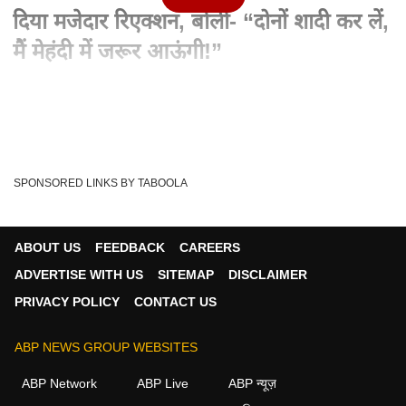
दिया मजेदार रिएक्शन, बोलीं- “दोनों शादी कर लें,
मैं मेहंदी में जरूर आऊंगी!”
Advertisement
SPONSORED LINKS BY TABOOLA
ABOUT US
FEEDBACK
CAREERS
ADVERTISE WITH US
SITEMAP
DISCLAIMER
PRIVACY POLICY
CONTACT US
ABP NEWS GROUP WEBSITES
Written By :
वंशिका शर्मा
09 May 2026 09:09 PM (IST)
ABP Network
ABP Live
ABP न्यूज़