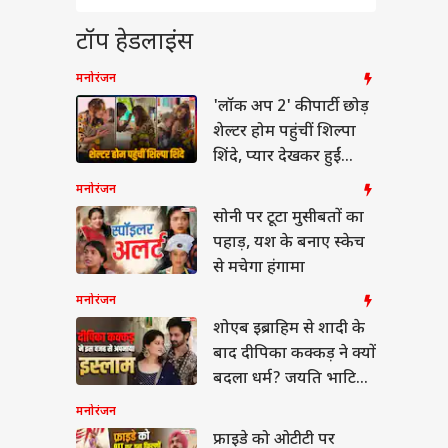
airya
 उम्र में भी क्यों कुंवारी
 सैफ अली खान की बहन
टॉप हेडलाइंस
? खुद बताई वजह
मनोरंजन
'लॉक अप 2' की पार्टी छोड़
शेल्टर होम पहुंचीं शिल्पा
शिंदे, प्यार देखकर हुईं
बंप के साथ प्रेग्नेंट
इमोशनल
ला का डांस वीडियो
मनोरंजन
ल, माधुरी दीक्षित के
सोनी पर टूटा मुसीबतों का
 पर लगाए ठुमके
पहाड़, यश के बनाए स्केच
से मचेगा हंगामा
मनोरंजन
शोएब इब्राहिम से शादी के
बाद दीपिका कक्कड़ ने क्यों
बदला धर्म? जयति भाटिया
ने बताई वजह
मनोरंजन
फ्राइडे को ओटीटी पर