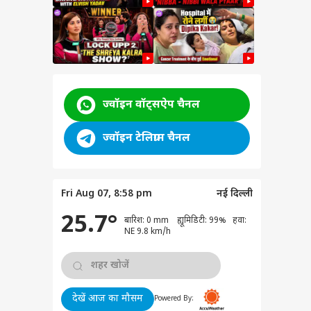
ज्वॉइन वॉट्सऐप चैनल
ज्वॉइन टेलिग्राम चैनल
ी
ibba
Fri Aug 07, 8:58 pm
नई दिल्ली
या
ck
25.7°
बारिश: 0 mm ह्यूमिडिटी: 99% हवा:
NE 9.8 km/h
वुड
ोलीं-
कती
की
देखें आज का मौसम
Powered By: