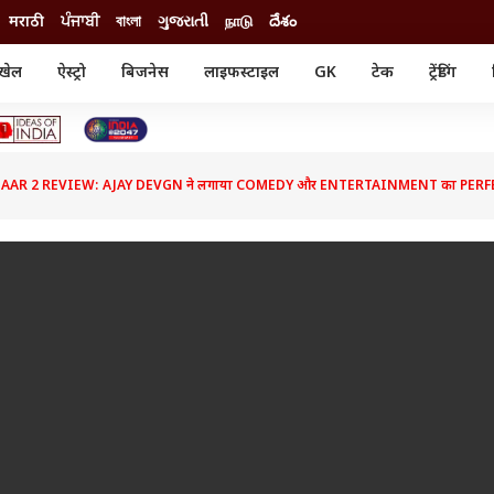
मराठी
ਪੰਜਾਬੀ
বাংলা
ગુજરાતી
நாடு
దేశం
खेल
ऐस्ट्रो
बिजनेस
लाइफस्टाइल
GK
टेक
ट्रेंडिंग
ंजन
ऑटो
खेल
ुड
कार
क्रिकेट
री सिनेमा
टेक्नोलॉजी
शिक्षा
ल सिनेमा
AAR 2 REVIEW: AJAY DEVGN ने लगाया COMEDY और ENTERTAINMENT का PERF
मोबाइल
रिजल्ट
्रिटीज
चैटजीपीटी
नौकरी
ी
गैजेट
वेब स्टोरीज
यूटिलिटी न्यूज़
कल्चर
फैक्ट चेक