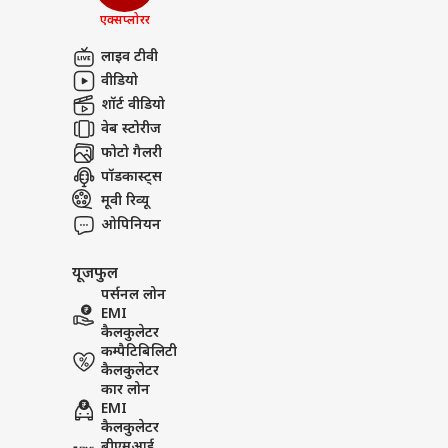
Rumours पर तोड़ी चुप्पी, बताय
सुखब
एक्सप्लोरर
अबाउट अस
से क
पंजा
क्रिके
करियर्स
लाइव टीवी
वीडियो
शॉर्ट वीडियो
वेब स्टोरीज
फोटो गैलरी
टीम 
पॉडकास्ट्स
नया 
LOGIN
मूवी रिव्यू
मिनट
2km
ओपिनियन
यूजफुल
पर्सनल लोन
EMI
कैलकुलेटर
कम्पैटिबिलिटी
कैलकुलेटर
कार लोन
EMI
कैलकुलेटर
बीएमआई