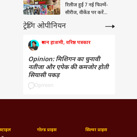
रिलीज हुईं 7 नई फिल्में-
सीरीज, वीकेंड पर करें
एंजॉय
ट्रेडिंग ओपीनियन
रुमान हाशमी, वरिष्ठ पत्रकार
Opinion: मिशिगन का चुनावी
नतीजा और एपेक की कमजोर होती
सियासी पकड़
Opinion
्टाइल
गोल्ड प्राइस
सिल्वर प्राइस