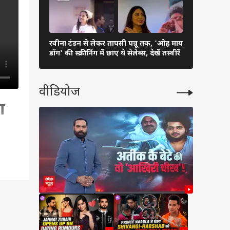
रवीना टंडन से लेकर तापसी पन्नू तक, 'ओह माय
रेखा से आलि
डॉग' की स्क्रीनिंग में छाए ये सेलेब्स, देखें तस्वीरें
ये हसीनाएं ब
वीडियोज
ा
ा.
lm का