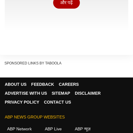
और पढ़ें
SPONSORED LINKS BY TABOOLA
ABOUT US
FEEDBACK
CAREERS
ADVERTISE WITH US
SITEMAP
DISCLAIMER
1. आखिर क्या कहता है अनुच्छेद 21?
PRIVACY POLICY
CONTACT US
Show Quick Read
ABP NEWS GROUP WEBSITES
Key points generated by AI, verified by newsroom
ABP Network
ABP Live
ABP न्यूज़
भारतीय संविधान का अनुच्छेद 21 के तहत हर नागरिक को अपने