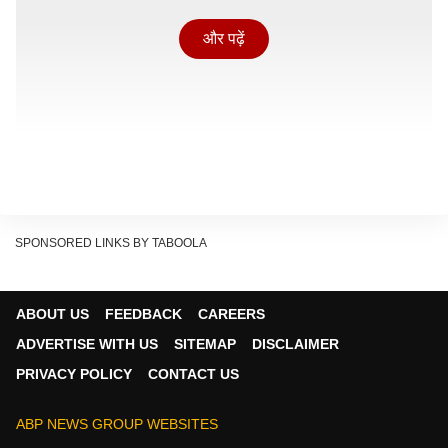
और पढ़ें
SPONSORED LINKS BY TABOOLA
यात्रा के दौरान सुरक्षा, मेडिकल इमरजेंसी, ट्रेन की जानकारी,
ABOUT US
FEEDBACK
CAREERS
खान-पान की शिकायत या फिर सफाई जैसी किसी भी परेशानी में यह
ADVERTISE WITH US
SITEMAP
DISCLAIMER
नंबर तुरंत मदद उपलब्ध कराता है. इसकी सबसे खासबात तो यह है
PRIVACY POLICY
CONTACT US
कि यह सेवा 24/7 और 12 भाषाओं में उपलब्ध है, जिससे कोई भी
यात्री आसानी से अपनी समस्या बता सकते हैं. अगर आप ट्रेन में
ABP NEWS GROUP WEBSITES
सफर कर रहे हैं और तुरंत मदद चाहते हैं तो 139 डायल करने के