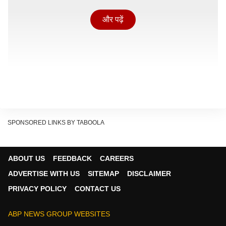
और पढ़ें
SPONSORED LINKS BY TABOOLA
ABOUT US
FEEDBACK
CAREERS
ADVERTISE WITH US
SITEMAP
DISCLAIMER
PRIVACY POLICY
CONTACT US
चेक बाउंस होने पर क्या कहता है कानून?
भारत में चेक बाउंस से जुड़े मामलों को नेगोशिएबल इंस्ट्रूमेंट्स एक्ट
ABP NEWS GROUP WEBSITES
(NIA) की धारा 138 के तहत देखा जाता है. ये कानून उन मामलों