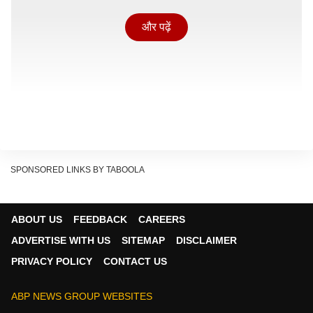
और पढ़ें
SPONSORED LINKS BY TABOOLA
ABOUT US
FEEDBACK
CAREERS
न्यूनतम बेसिक सैलरी बढ़ाने पर दबाव
ADVERTISE WITH US
SITEMAP
DISCLAIMER
जानकारी के मुताबिक, सभी कर्मचारी संगठनों ने केंद सरकार से यह
PRIVACY POLICY
CONTACT US
मांग की है कि कर्मचारियों की शुरुआती बेसिक सैलरी को जल्द से
जल्द बढ़ाना चाहिए. जिसको लेकर कुछ कर्मचारी संगठनों ने अपनी
ABP NEWS GROUP WEBSITES
प्रतिक्रिया देते हुए कहा कि न्यूनतम बेसिक सैलरी को बढ़ाकर 69