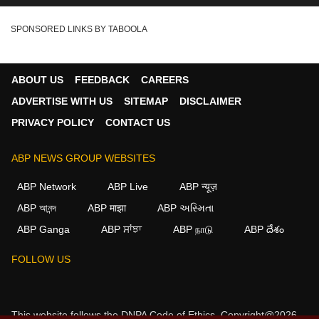
SPONSORED LINKS BY TABOOLA
ABOUT US
FEEDBACK
CAREERS
ADVERTISE WITH US
SITEMAP
DISCLAIMER
PRIVACY POLICY
CONTACT US
ABP NEWS GROUP WEBSITES
ABP Network
ABP Live
ABP न्यूज़
ABP আনন্দ
ABP माझा
ABP અસ્મિતા
ABP Ganga
ABP ਸਾਂਝਾ
ABP நாடு
ABP దేశం
×
FOLLOW US
We use cookies to improve your experience, analyze
traffic, and personalize content. By clicking "Allow", you
agree to our use of cookies.
This website follows the
DNPA Code of Ethics.
Copyright@2026.