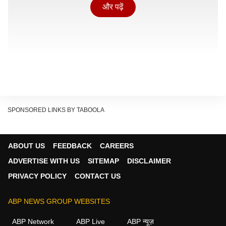
और पढ़ें
SPONSORED LINKS BY TABOOLA
ABOUT US
FEEDBACK
CAREERS
ADVERTISE WITH US
SITEMAP
DISCLAIMER
PRIVACY POLICY
CONTACT US
कई बार लोग काम में इतने व्यस्त हो जाते हैं कि अपने शरीर की
ABP NEWS GROUP WEBSITES
जरूरतों को नजरअंदाज कर देते हैं. लेकिन लगातार तेज धूप में रहने
ABP Network
ABP Live
ABP न्यूज़
से शरीर में पानी की कमी, चक्कर आना, थकान और हीट स्ट्रोक