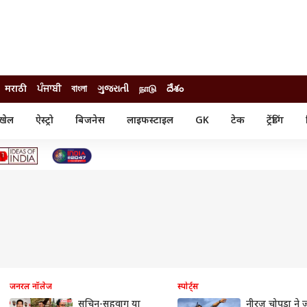
मराठी
ਪੰਜਾਬੀ
বাংলা
ગુજરાતી
நாடு
దేశం
खेल
ऐस्ट्रो
बिजनेस
लाइफस्टाइल
GK
टेक
ट्रेंडिंग
ंजन
ऑटो
खेल
ुड
कार
क्रिकेट
री सिनेमा
टेक्नोलॉजी
शिक्षा
ल सिनेमा
मोबाइल
रिजल्ट
्रिटीज
चैटजीपीटी
नौकरी
ी
गैजेट
वेब स्टोरीज
यूटिलिटी न्यूज़
कल्चर
फैक्ट चेक
जनरल नॉलेज
स्पोर्ट्स
सचिन-सहवाग या
नीरज चोपड़ा ने 