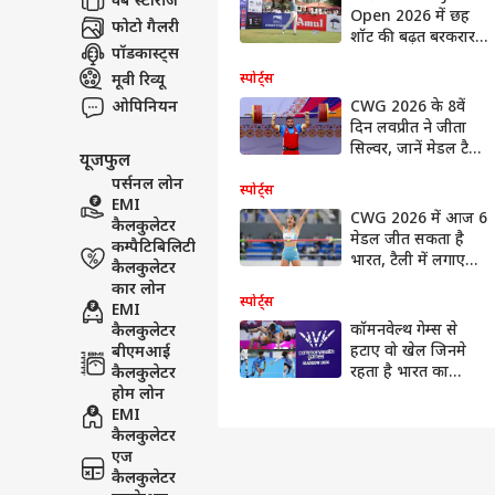
वेब स्टोरीज
Open 2026 में छह
फोटो गैलरी
शॉट की बढ़त बरकरार
पॉडकास्ट्स
रखी
मूवी रिव्यू
स्पोर्ट्स
ओपिनियन
CWG 2026 के 8वें
दिन लवप्रीत ने जीता
सिल्वर, जानें मेडल टैली
यूजफुल
में कहां है भारत
पर्सनल लोन
स्पोर्ट्स
EMI
CWG 2026 में आज 6
कैलकुलेटर
मेडल जीत सकता है
कम्पैटिबिलिटी
भारत, टैली में लगाएगा
कैलकुलेटर
छलांग
कार लोन
स्पोर्ट्स
EMI
कॉमनवेल्थ गेम्स से
कैलकुलेटर
हटाए वो खेल जिनमे
बीएमआई
रहता है भारत का
कैलकुलेटर
दबदबा, विरोध दर्ज
होम लोन
कराएगा भारत?
EMI
कैलकुलेटर
एज
कैलकुलेटर