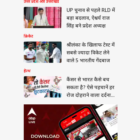
र से भारत कैसे बच
उत्तर प्रदेश और उत्तराखंड
 है? ऐसे पहचानें हर
UP चुनाव से पहले RLD में
दोहराने वाला दर्दनाक
या
बड़ा बदलाव, ऐश्वर्य राज
सिंह बने प्रदेश अध्यक्ष
क्रिकेट
श्रीलंका के खिलाफ टेस्ट में
A पर US के सांसद की
सबसे ज्यादा विकेट लेने
पणी पर भड़का भारत, 'ये
वाले 5 भारतीय गेंदबाज
रा आंतरिक मामला'
हेल्थ
कैंसर से भारत कैसे बच
सकता है? ऐसे पहचानें हर
रोज दोहराने वाला दर्दनाक
सच