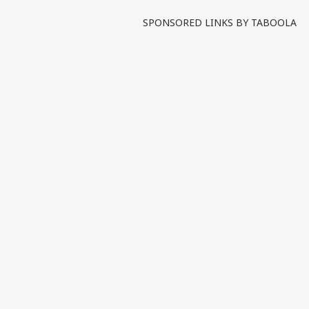
SPONSORED LINKS BY TABOOLA
पर्सनल
टॉप
हॅलो गेस्ट
इंडिय
एडवर्टाइज विथ अस
प्राइवेसी पॉलिसी
कॉन्टैक्ट अस
सेंड फीडबैक