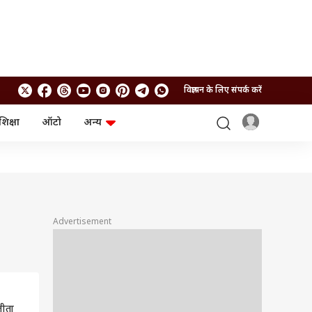
विज्ञापन के लिए संपर्क करें
शिक्षा
ऑटो
अन्य
बिजनेस
लाइफस्टाइल
पर्सनल फाइनेंस
स्वास्थ्य
स्टॉक मार्केट
ट्रैवल
म्यूचुअल फंड्स
फूड
क्रिप्टो
फैशन
आईपीओ
Health and Fitness
Advertisement
फोटो गैलरी
जनरल नॉलेज
वीडियो
जीता