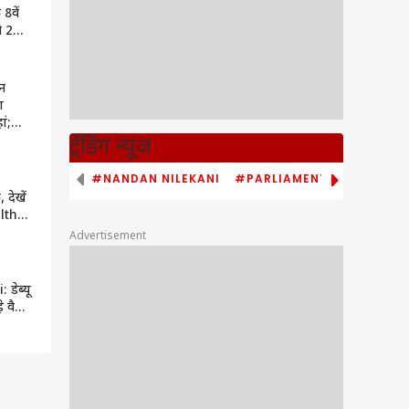
8वें
े 2
न
ा
ां;
ट्रेंडिंग न्यूज
#NANDAN NILEKANI
#PARLIAMENT MONSOON S
 देखें
lth
तीसरे
Advertisement
ाड़ियों
डेब्यू
़े वैभव
ाल की