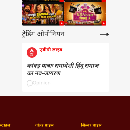
ट्रेडिंग ओपीनियन
एबीपी लाइव
कांवड़ यात्राः समावेशी हिंदू समाज
का नव-जागरण
Opinion
्टाइल
गोल्ड प्राइस
सिल्वर प्राइस