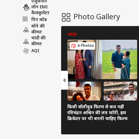
एजुकेशन
लोन EMI
कैलकुलेटर
Photo Gallery
पिन कोड
सोने की
कीमत
स्पोर्ट्स
चांदी की
कीमत
6 Photos
AQI
किसी बॉलीवुड फिल्म से कम नहीं
रविचंद्रन अश्विन की लव स्टोरी, इस
क्रिकेटर पर भी बननी चाहिए फिल्म