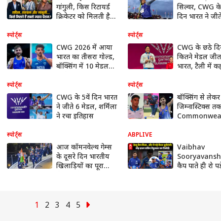
गांगुली, किस रिटायर्ड
सिल्वर, CWG के 
क्रिकेटर को मिलती है
दिन भारत ने जीत
सबसे ज्यादा पेंशन?
गोल्ड
स्पोर्ट्स
स्पोर्ट्स
CWG 2026 में आया
CWG के छठे दि
भारत का तीसरा गोल्ड,
कितने मेडल जीत
बॉक्सिंग में 10 मेडल
भारत, टैली में कह
पक्के
जानें
स्पोर्ट्स
स्पोर्ट्स
CWG के 5वें दिन भारत
बॉक्सिंग से लेकर
ने जीते 6 मेडल, शर्मिला
जिम्नास्टिक्स तक,
ने रचा इतिहास
Commonwea
Games में आज 
दिन भारतीय खिल
स्पोर्ट्स
ABPLIVE
का शेड्यूल
आज कॉमनवेल्थ गेम्स
Vaibhav
के दूसरे दिन भारतीय
Sooryavanshi: 
खिलाड़ियों का पूरा
कैप पाते ही रो पड
शेड्यूल, देखें किसका
सूर्यवंशी! 15 स
मैच कब
उम्र में रच दिया
इतिहास!.
1
2
3
4
5