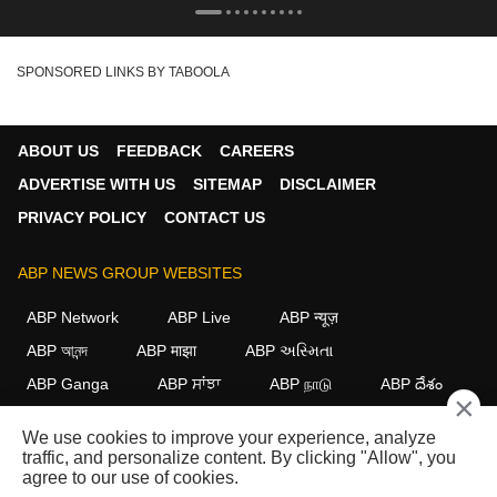
SPONSORED LINKS BY TABOOLA
ABOUT US
FEEDBACK
CAREERS
ADVERTISE WITH US
SITEMAP
DISCLAIMER
PRIVACY POLICY
CONTACT US
ABP NEWS GROUP WEBSITES
ABP Network
ABP Live
ABP न्यूज़
ABP আনন্দ
ABP माझा
ABP અસ્મિતા
ABP Ganga
ABP ਸਾਂਝਾ
ABP நாடு
ABP దేశం
×
FOLLOW US
We use cookies to improve your experience, analyze
traffic, and personalize content. By clicking "Allow", you
agree to our use of cookies.