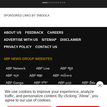
SPONSORED LINKS BY TABOOLA
ABOUT US
FEEDBACK
CAREERS
ADVERTISE WITH US
SITEMAP
DISCLAIMER
PRIVACY POLICY
CONTACT US
ABP NEWS GROUP WEBSITES
ABP Network
ABP Live
ABP न्यूज़
ABP আনন্দ
ABP माझा
ABP અસ્મિતા
ABP Ganga
ABP ਸਾਂਝਾ
ABP நாடு
ABP దేశం
×
We use cookies to improve your experience, analyze
FOLLOW US
traffic, and personalize content. By clicking "Allow", you
agree to our use of cookies.