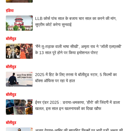
इंडिया
LLB कोर्स पांच साल के बजाय चार साल का करने की मांग,
सुप्रीम कोर्ट करेगा सुनवाई
बॉलीवुड
'मैंने तू-तड़ाक वाली भाषा सीखी', अमृता राव ने 'जॉली एलएलबी'
के 13 साल पूरे होने पर किया इमोशनल पोस्ट
बॉलीवुड
2025 में हिट के लिए तरसा ये बॉलीवुड स्टार, 5 फिल्मों का
बॉक्स ऑफिस पर रहा ये हाल
बॉलीवुड
ईयर एंडर 2025 : डराया-धमकाया, 'हीरो' की जिंदगी में डाला
खलल, इस साल इन खलनायकों का दिखा खौफ
बॉलीवुड
अजय देवगन-आमिर की सुपरहिट फिल्मों पर भारी पड़ी अक्षय की