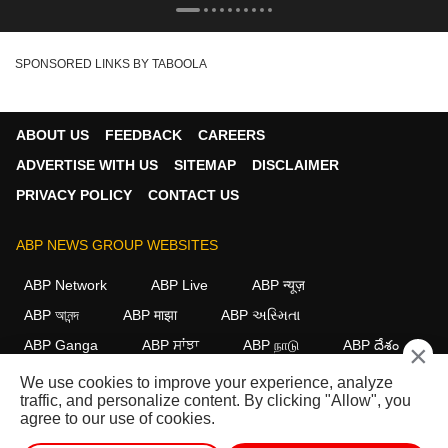
SPONSORED LINKS BY TABOOLA
ABOUT US
FEEDBACK
CAREERS
ADVERTISE WITH US
SITEMAP
DISCLAIMER
PRIVACY POLICY
CONTACT US
ABP NEWS GROUP WEBSITES
ABP Network
ABP Live
ABP न्यूज़
ABP আনন্দ
ABP माझा
ABP અસ્મિતા
ABP Ganga
ABP ਸਾਂਝਾ
ABP நாடு
ABP దేశం
×
We use cookies to improve your experience, analyze
FOLLOW US
traffic, and personalize content. By clicking "Allow", you
agree to our use of cookies.