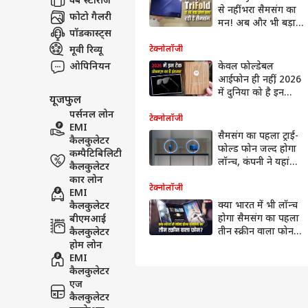
वेब स्टोरीज
से नहीं भरा सैमसंग का
फोटो गैलरी
मन! अब और भी बड़ा
पॉडकास्ट्स
फोन बनाने पर कर रही
है काम
मूवी रिव्यू
टेक्नोलॉजी
ओपिनियन
केवल फोल्डेबल
आईफोन ही नहीं, 2026
में दुनिया को है इन
यूजफुल
प्रोडक्ट्स का भी
पर्सनल लोन
इंतजार, देखें लिस्ट
टेक्नोलॉजी
EMI
सैमसंग का पहला ट्राई-
कैलकुलेटर
फोल्ड फोन जल्द होगा
कम्पैटिबिलिटी
लॉन्च, कंपनी ने यहां
कैलकुलेटर
शुरू कर दी टेस्टिंग
कार लोन
टेक्नोलॉजी
EMI
क्या भारत में भी लॉन्च
कैलकुलेटर
होगा सैमसंग का पहला
बीएमआई
तीन स्क्रीन वाला फोन?
कैलकुलेटर
यह जानकारी आ गई
होम लोन
सामने
EMI
कैलकुलेटर
एज
कैलकुलेटर