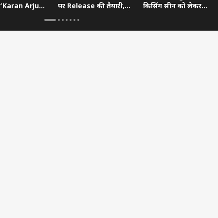
 ‘Karan Arjun’
पर Release की तैयारी,
किसिंग सीन को लेकर
खुला राज
Devendra Fadnavis ने
गंभीर आरोप, Bhojpuri
किया Oscar का सपोर्ट
Bawaal में खुलासा
 कार्नर
 आर्टिकल्स
टॉप रील्स
उत्तर प्रदेश और उत्तराखंड
क्रिकेट
ओटी