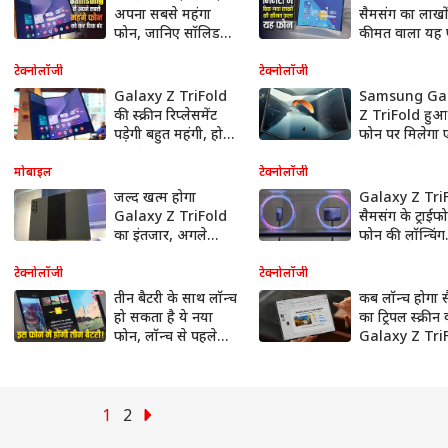
अपना सबसे महंगा
सैमसंग का लाखो
फोन, जानिए सॉलिड
कीमत वाला यह 
बिक्री के बावजूद क्यों
फीचर ऐसे कि ज
लिया यह फैसला
हो जाएंगे हैरान
टेक्नोलॉजी
टेक्नोलॉजी
Galaxy Z TriFold
Samsung Ga
की स्क्रीन रिप्लेसमेंट
Z TriFold हुआ 
पडे़गी बहुत महंगी, होश
फोन पर मिलेगा
उड़ा देगी लागत, इतनी
डेस्कटॉप जैसा म
कीमत में आ जाएगा
जानें कीमत और 
मोबाइल
टेक्नोलॉजी
नया आईफोन
जल्द खत्म होगा
Galaxy Z Tri
Galaxy Z TriFold
सैमसंग के ट्राईफो
का इंतजार, अगले
फोन की लॉन्चिंग
महीने लॉन्च हो सकता
नजदीक, कंपनी न
है सैमसंग का पहला
दी पहली झलक, ज
टेक्नोलॉजी
टेक्नोलॉजी
ट्राईफोल्ड फोन
क्या होगा खास
तीन बैटरी के साथ लॉन्च
कब लॉन्च होगा 
हो सकता है ये नया
का ट्रिपल स्क्रीन
फोन, लॉन्च से पहले
Galaxy Z Tri
ऑनलाइन लीक हो गईं
फोन? लॉन्चिंग ड
डिटेल्स
गई सामने, जान ल
फीचर्स
1
2