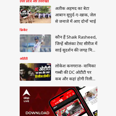
ेश कनगराज- वामिका
उत्तर प्रदेश और उत्तराखंड
बी की DC ओटीटी पर कब
अतीक अहमद का बेटा
कहां होगी रिलीज,
ा
ं-डिटेल्स
आबान सुपुर्द-ए-खाक, जेल
से जनाजे में आए दोनों भाई
क्रिकेट
कौन हैं Shaik Rasheed,
 जारी हो सकता है
जिन्हें श्रीलंका टेस्ट सीरीज में
ET रिजल्ट, लाखों
साई सुदर्शन की जगह मिल
ीदवार कर रहे इंतजार
सकता है मौका?
ओटीटी
लोकेश कनगराज- वामिका
गब्बी की DC ओटीटी पर
कब और कहां होगी रिलीज,
जानें-डिटेल्स