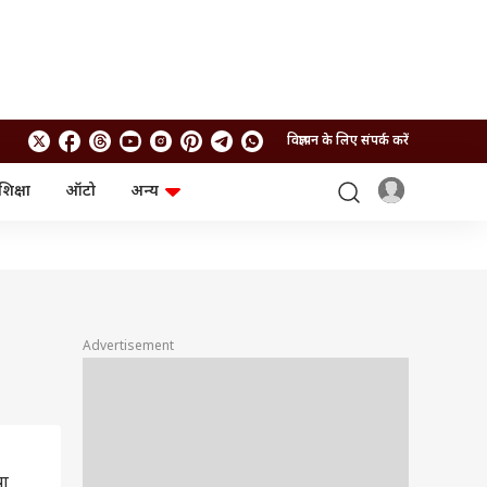
विज्ञापन के लिए संपर्क करें
शिक्षा
ऑटो
अन्य
बिजनेस
लाइफस्टाइल
पर्सनल फाइनेंस
स्वास्थ्य
स्टॉक मार्केट
ट्रैवल
म्यूचुअल फंड्स
फूड
क्रिप्टो
फैशन
आईपीओ
Health and Fitness
Advertisement
फोटो गैलरी
जनरल नॉलेज
वीडियो
या