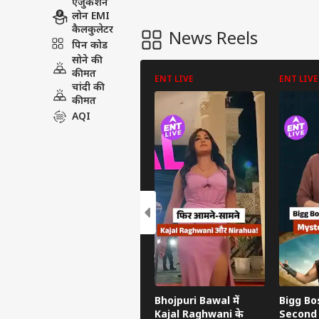
एजुकेशन
लोन EMI
कैलकुलेटर
News Reels
पिन कोड
सोने की
कीमत
ENT LIVE
ENT LIVE
चांदी की
कीमत
AQI
Bhojpuri Bawal में
Bigg Boss
Kajal Raghwani के
Second 