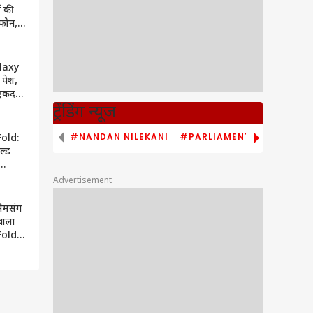
ं की
फोन,
ानकर
laxy
पेश,
 एकदम
जा,
ट्रेंडिंग न्यूज
फीचर्स
#NANDAN NILEKANI
#PARLIAMENT MONSOON S
Fold:
ल्ड
े दिखा
Advertisement
ानें
सैमसंग
 वाला
Fold
ेट आ
ें