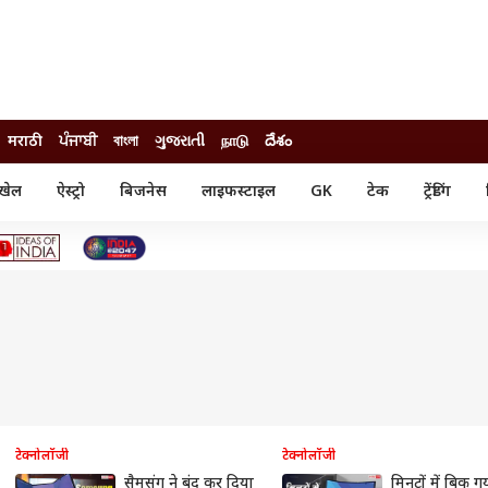
मराठी
ਪੰਜਾਬੀ
বাংলা
ગુજરાતી
நாடு
దేశం
खेल
ऐस्ट्रो
बिजनेस
लाइफस्टाइल
GK
टेक
ट्रेंडिंग
ंजन
ऑटो
खेल
ुड
कार
क्रिकेट
री सिनेमा
टेक्नोलॉजी
शिक्षा
ल सिनेमा
मोबाइल
रिजल्ट
्रिटीज
चैटजीपीटी
नौकरी
ी
गैजेट
वेब स्टोरीज
यूटिलिटी न्यूज़
कल्चर
फैक्ट चेक
टेक्नोलॉजी
टेक्नोलॉजी
सैमसंग ने बंद कर दिया
मिनटों में बिक ग