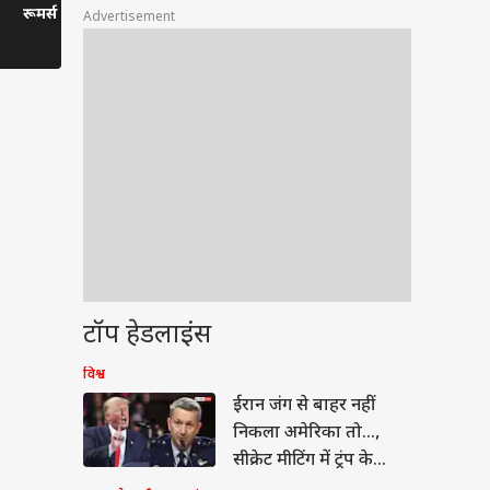
रूमर्स पर तोड़ी चुप्पी, रिश्ते
Raghwani की बहस,
Virat Kohl
Advertisement
का सच बताया
Pawan Singh गुस्से में
Ranveer Sin
छोड़ गए शो
पीछे
टॉप हेडलाइंस
टी
विश्व
ईरान जंग से बाहर नहीं
निकला अमेरिका तो...,
सीक्रेट मीटिंग में ट्रंप के
जनरल ने चेताया