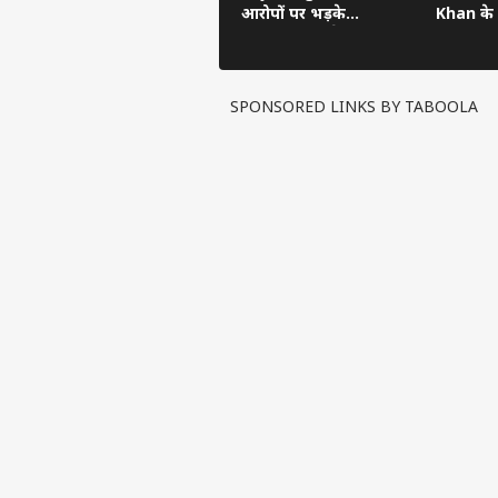
आरोपों पर भड़के
Khan के
Nirahua, बोले- ‘आप
Hint का 
उसी के लायक हो’
SPONSORED LINKS BY TABOOLA
पर्सनल
टॉप
हॅलो गेस्ट
विश्व
एडवर्टाइज विथ अस
प्राइवेसी पॉलिसी
कॉन्टैक्ट अस
सेंड फीडबैक