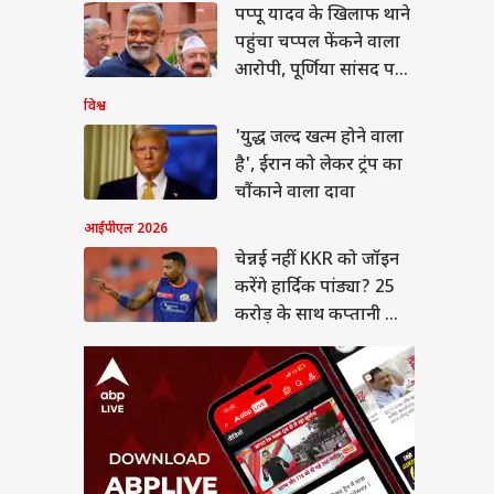
पप्पू यादव के खिलाफ थाने
नई नहीं KKR को जॉइन
गे हार्दिक पांड्या? 25
पहुंचा चप्पल फेंकने वाला
ड़ के साथ कप्तानी भी
E TIPS
आरोपी, पूर्णिया सांसद पर
गी!
लगाए ये आरोप
विश्व
'युद्ध जल्द खत्म होने वाला
है', ईरान को लेकर ट्रंप का
 उठाए पता करें सिलेंडर
चौंकाने वाला दावा
कितनी गैस बची है?
आईपीएल 2026
एं यह ट्रिक
चेन्नई नहीं KKR को जॉइन
करेंगे हार्दिक पांड्या? 25
करोड़ के साथ कप्तानी भी
मिलेगी!