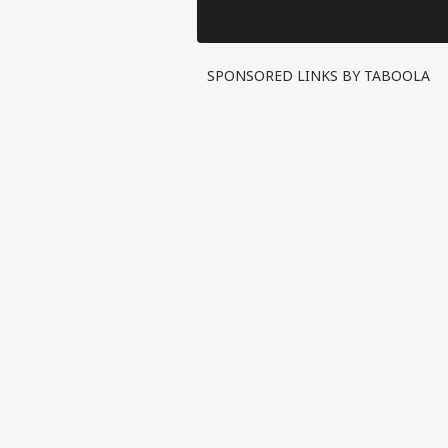
SPONSORED LINKS BY TABOOLA
पर्सनल
टॉप
हॅलो गेस्ट
इंडिय
एडवर्टाइज विथ अस
प्राइवेसी पॉलिसी
कॉन्टैक्ट अस