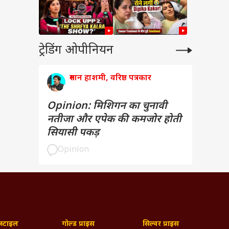
ट्रेडिंग ओपीनियन
रुमान हाशमी, वरिष्ठ पत्रकार
Opinion: मिशिगन का चुनावी
नतीजा और एपेक की कमजोर होती
सियासी पकड़
Opinion
्टाइल
गोल्ड प्राइस
सिल्वर प्राइस