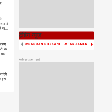
स,
ी है?
हो
रान ने
ने वाली
 लेकर
ट्रेंडिंग न्यूज
#NANDAN NILEKANI
#PARLIAMENT MONSOON S
कारण
िटी पर
, भारत
यारी
Advertisement
ाएंगे
ी इस
गने