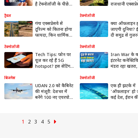
है टेक्नोलॉजी के पीछे
राजधानी एक्सप्रे
छिपा राज
कहां से कहां जात
जानें टाइम टेबल
ट्रैवल
टेक्नोलॉजी
गंगा एक्सप्रेसवे से
क्या ऑफलाइन 
टूरिज्म को कितना होगा
जाएगी दुनिया? ई
फायदा, किन धार्मिक
दी समुद्र से गुजर
शहरों से होगा
इंटरनेट केबल को
कनेक्शन?
धमकी
टेक्नोलॉजी
टेक्नोलॉजी
Tech Tips: फोन पर
Iran War के 
यूज कर रहे हैं 5G
इंटरनेट कनेक्टिव
hotspot? इस सेटिंग
मंडरा रहा खतरा
से तूफान जैसी हो
ने शुरू कर दी तै
जाएगी इंटरनेट स्पीड
बिजनेस
टेक्नोलॉजी
UDAN 2.0 को कैबिनेट
एक ही झटके में
की मंजूरी: देशभर में
'ऑफलाइन' हो ज
बनेंगे 100 नए एयरपोर्ट,
कई देश, ईरान क
मजबूत होगी हवाई
धमकी के बाद ल
कनेक्टिविटी
लगा है डर
1
2
3
4
5