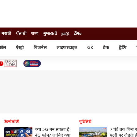
मराठी
ਪੰਜਾਬੀ
বাংলা
ગુજરાતી
நாடு
దేశం
खेल
ऐस्ट्रो
बिजनेस
लाइफस्टाइल
GK
टेक
ट्रेंडिंग
ंजन
ऑटो
खेल
ुड
कार
क्रिकेट
री सिनेमा
टेक्नोलॉजी
शिक्षा
ल सिनेमा
मोबाइल
रिजल्ट
्रिटीज
चैटजीपीटी
नौकरी
ी
गैजेट
वेब स्टोरीज
यूटिलिटी न्यूज़
कल्चर
फैक्ट चेक
टेक्नोलॉजी
यूटिलिटी
क्या 5G बन सकता है
7 घंटे तक बिना र
4G फोन? जानिए क्या
पटरी पर दौड़ती है