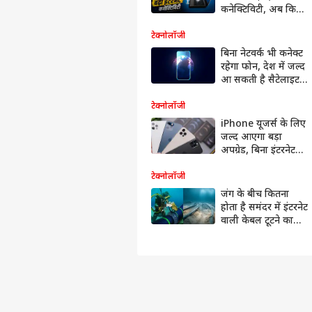
कनेक्टिविटी, अब कितने
सब्सक्राइबर्स?
टेक्नोलॉजी
बिना नेटवर्क भी कनेक्ट
रहेगा फोन, देश में जल्द
आ सकती है सैटेलाइट
कनेक्टिविटी
टेक्नोलॉजी
iPhone यूजर्स के लिए
जल्द आएगा बड़ा
अपग्रेड, बिना इंटरनेट
कर पाएंगे ये दो काम
टेक्नोलॉजी
जंग के बीच कितना
होता है समंदर में इंटरनेट
वाली केबल टूटने का
खतरा? जान लें इसकी
ताकत और कमजोरी