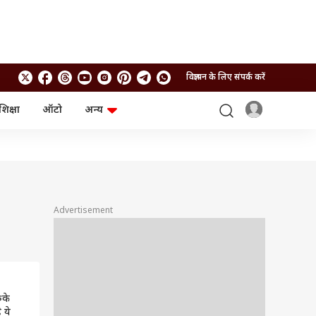
विज्ञापन के लिए संपर्क करें
शिक्षा
ऑटो
अन्य
बिजनेस
लाइफस्टाइल
पर्सनल फाइनेंस
स्वास्थ्य
स्टॉक मार्केट
ट्रैवल
म्यूचुअल फंड्स
फूड
क्रिप्टो
फैशन
आईपीओ
Health and Fitness
Advertisement
फोटो गैलरी
जनरल नॉलेज
वीडियो
ुके
 ये