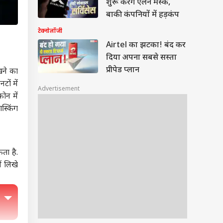
शुरू करेंगे एलन मस्क,
बाकी कंपनियों में हड़कंप
टेक्नोलॉजी
Airtel का झटका! बंद कर
दिया अपना सबसे सस्ता
प्रीपेड प्लान
खने का
टों में
Advertisement
ोन में
स्किंग
ता है.
ं लिखे