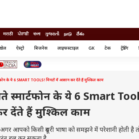
मराठी
ਪੰਜਾਬੀ
বাংলা
ગુજરાતી
நாடு
దేశం
खेल
ऐस्ट्रो
बिजनेस
लाइफस्टाइल
GK
टेक
ट्रेंडिंग
ंजन
ऑटो
खेल
ुड
कार
क्रिकेट
री सिनेमा
टेक्नोलॉजी
शिक्षा
ल सिनेमा
टफोन के ये 6 SMART TOOLS! मिनटों में आसान कर देंते हैं मुश्किल काम
मोबाइल
रिजल्ट
्रिटीज
चैटजीपीटी
नौकरी
ी
े स्मार्टफोन के ये 6 Smart Too
गैजेट
वेब स्टोरीज
 देंते हैं मुश्किल काम
यूटिलिटी न्यूज़
कल्चर
फैक्ट चेक
आपको किसी दूसरी भाषा को समझने में परेशानी होती है त