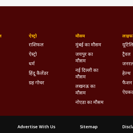
ज़
ऐस्ट्रो
मौसम
लाइफस
राशिफल
मुंबई का मौसम
यूटिलि
ऐस्ट्रो
जयपुर का
ट्रैवल
मौसम
धर्म
जनरल
नई दिल्ली का
हिंदू कैलेंडर
हेल्थ
मौसम
ग्रह गोचर
फैशन
लखनऊ का
ऐग्रक
मौसम
नोएडा का मौसम
Advertise With Us
Sitemap
Disc