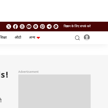
विज्ञापन के लिए संपर्क करें
शिक्षा
ऑटो
अन्य
बिजनेस
लाइफस्टाइल
पर्सनल फाइनेंस
स्वास्थ्य
स्टॉक मार्केट
ट्रैवल
म्यूचुअल फंड्स
फूड
क्रिप्टो
फैशन
आईपीओ
Health and Fitness
Advertisement
ls!
फोटो गैलरी
जनरल नॉलेज
वीडियो
ो