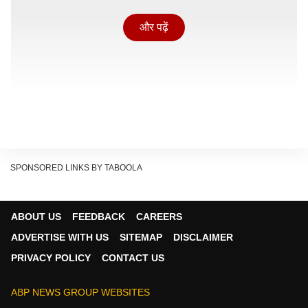
और पढ़ें
SPONSORED LINKS BY TABOOLA
ABOUT US
FEEDBACK
CAREERS
ADVERTISE WITH US
SITEMAP
DISCLAIMER
इस घटना पर कांग्रेस नेता जयराम रमेश ने प्रतिक्रिया दी है. उन्होंने
PRIVACY POLICY
CONTACT US
एक्स (पूर्व में ट्विटर) पर पोस्ट कर लिखा कि शिक्षा मंत्रालय के
ऑफिस में आग लगने की खबर बहुत चिंताजनक है. हालांकि, यह
ABP NEWS GROUP WEBSITES
बहुत संदिग्ध भी है. वहीं घटनास्थल पर फिलहाल दमकल कर्मियों का