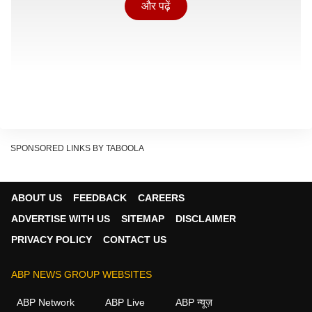
और पढ़ें
SPONSORED LINKS BY TABOOLA
ABOUT US
FEEDBACK
CAREERS
ADVERTISE WITH US
SITEMAP
DISCLAIMER
PRIVACY POLICY
CONTACT US
क्या चार्ज करते समय फोन यूज करना चाहिए?
ABP NEWS GROUP WEBSITES
Show Quick Read
Key points generated by AI, verified by newsroom
ABP Network
ABP Live
ABP न्यूज़