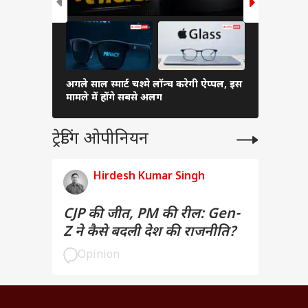
अगले साल स्मार्ट चश्मे लॉन्च करेगी ऐप्पल, इस
USB Port गं
मामले में होंगे सबसे अलग
खराब हो जा
ट्रेडिंग ओपीनियन
Hirdesh Kumar Singh
CJP की जीत, PM की रील: Gen-
Z ने कैसे बदली देश की राजनीति?
Opinion