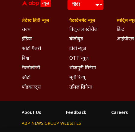
लेटेस्ट हिंदी न्यूज़
एंटरटेनमेंट न्यूज़
स्पोर्ट्स न्यू
राज्य
विजुअल स्टोरीज़
क्रिकेट
इंडिया
बॉलीवुड
आईपीएल
फोटो गैलरी
टीवी न्यूज़
विश्व
OTT न्यूज़
टेक्नोलॉजी
भोजपुरी सिनेमा
ऑटो
मूवी रिव्यू
पॉडकास्ट्स
तमिल सिनेमा
About Us
Feedback
Careers
ABP NEWS GROUP WEBSITES
ABP Network
ABP Live
ABP न्यूज़
ABP আনন্দ
ABP 