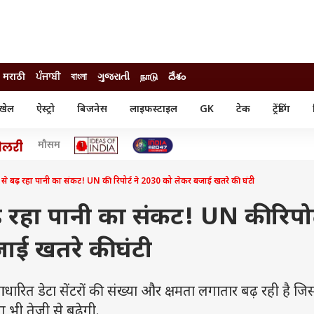
मराठी
ਪੰਜਾਬੀ
বাংলা
ગુજરાતી
நாடு
దేశం
खेल
ऐस्ट्रो
बिजनेस
लाइफस्टाइल
GK
टेक
ट्रेंडिंग
ंजन
ऑटो
खेल
मौसम
ुड
कार
क्रिकेट
री सिनेमा
टेक्नोलॉजी
शिक्षा
ल सिनेमा
 से बढ़ रहा पानी का संकट! UN की रिपोर्ट ने 2030 को लेकर बजाई खतरे की घंटी
मोबाइल
रिजल्ट
्रिटीज
चैटजीपीटी
नौकरी
ी
़ रहा पानी का संकट! UN की रिपोर्
गैजेट
वेब स्टोरीज
ई खतरे की घंटी
यूटिलिटी न्यूज़
कल्चर
फैक्ट चेक
रित डेटा सेंटरों की संख्या और क्षमता लगातार बढ़ रही है जि
 भी तेजी से बढ़ेगी.