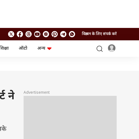
विज्ञापन के लिए संपर्क करें
शिक्षा
ऑटो
अन्य
बिजनेस
लाइफस्टाइल
पर्सनल फाइनेंस
स्वास्थ्य
स्टॉक मार्केट
ट्रैवल
म्यूचुअल फंड्स
फूड
क्रिप्टो
फैशन
आईपीओ
Health and Fitness
ट ने
Advertisement
फोटो गैलरी
जनरल नॉलेज
वीडियो
सके