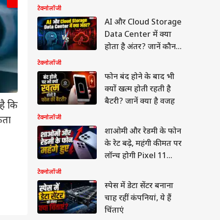
टेक्नोलॉजी
AI और Cloud Storage
Data Center में क्या
होता है अंतर? जानें कौन
करता है ज्यादा काम
टेक्नोलॉजी
फोन बंद होने के बाद भी
क्यों खत्म होती रहती है
बैटरी? जानें क्या है वजह
है कि
टेक्नोलॉजी
सकता
विशेषज्ञों का अनुमान है कि दशक के अंत तक AI डेटा सेंटरों
शाओमी और रेडमी के फोन
जा सकता है जिससे लगभग 1.3 अरब लोगों की घरेलू जरूर
के रेट बढ़े, महंगी कीमत पर
पूरे अफ्रीका की आबादी के बराबर मानी जा रही है.
लॉन्च होगी Pixel 11
सीरीज
टेक्नोलॉजी
स्पेस में डेटा सेंटर बनाना
ेट
चाह रहीं कंपनियां, ये हैं
चिंताएं