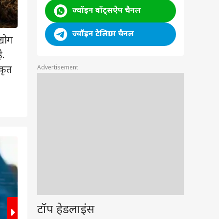
ज्वॉइन वॉट्सऐप चैनल
ज्वॉइन टेलिग्राम चैनल
्योग
ै.
Advertisement
कृत
2
/9
टॉप हेडलाइंस