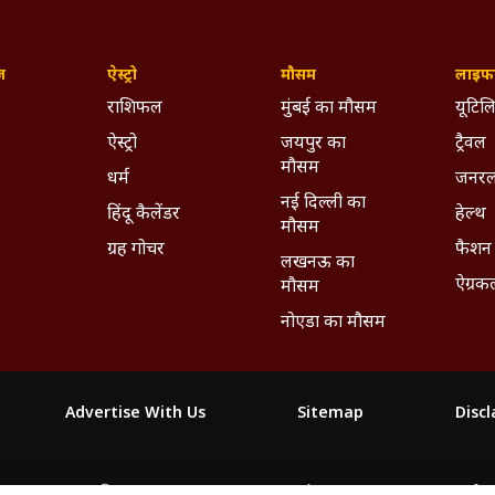
ज़
ऐस्ट्रो
मौसम
लाइफस
राशिफल
मुंबई का मौसम
यूटिलि
ऐस्ट्रो
जयपुर का
ट्रैवल
मौसम
धर्म
जनरल
नई दिल्ली का
हिंदू कैलेंडर
हेल्थ
मौसम
ग्रह गोचर
फैशन
लखनऊ का
ऐग्रक
मौसम
नोएडा का मौसम
Advertise With Us
Sitemap
Disc
माझा
ABP અસ્મિતા
ABP Ganga
ABP ਸਾਂਝਾ
ABP நாடு
ABP దేశ