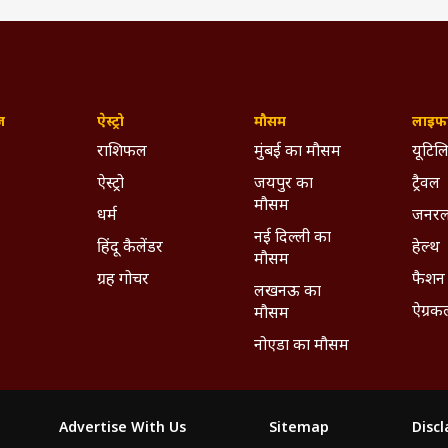
ज़
ऐस्ट्रो
मौसम
लाइफस
राशिफल
मुंबई का मौसम
यूटिलि
ऐस्ट्रो
जयपुर का
ट्रैवल
मौसम
धर्म
जनरल
नई दिल्ली का
हिंदू कैलेंडर
हेल्थ
मौसम
ग्रह गोचर
फैशन
लखनऊ का
ऐग्रक
मौसम
नोएडा का मौसम
Advertise With Us
Sitemap
Disc