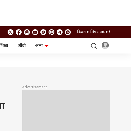
विज्ञापन के लिए संपर्क करें
शिक्षा
ऑटो
अन्य
बिजनेस
लाइफस्टाइल
पर्सनल फाइनेंस
स्वास्थ्य
स्टॉक मार्केट
ट्रैवल
म्यूचुअल फंड्स
फूड
क्रिप्टो
फैशन
आईपीओ
Health and Fitness
Advertisement
फोटो गैलरी
जनरल नॉलेज
गा
वीडियो