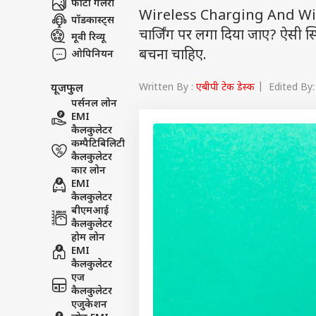
फोटो गैलरी
Wireless Charging And Wired
पॉडकास्ट्स
चार्जिंग पर लगा दिया जाए? ऐसी स्थि
मूवी रिव्यू
बचना चाहिए.
ओपिनियन
Written By :
एबीपी टेक डेस्क
| Edited By: 
यूजफुल
पर्सनल लोन
EMI
कैलकुलेटर
कम्पैटिबिलिटी
कैलकुलेटर
कार लोन
EMI
कैलकुलेटर
बीएमआई
कैलकुलेटर
होम लोन
EMI
कैलकुलेटर
एज
कैलकुलेटर
एजुकेशन