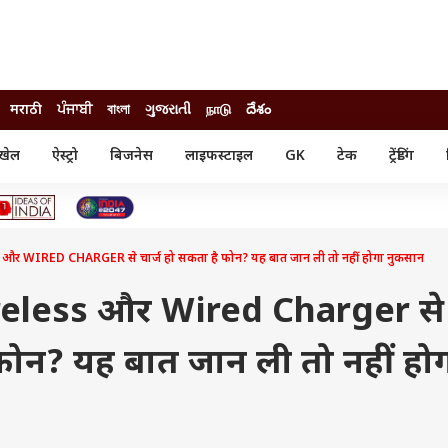
मराठी
ਪੰਜਾਬੀ
বাংলা
ગુજરાતી
நாடு
దేశం
खेल
ऐस्ट्रो
बिजनेस
लाइफस्टाइल
GK
टेक
ट्रेंडिंग
ंजन
ऑटो
खेल
ुड
कार
क्रिकेट
री सिनेमा
टेक्नोलॉजी
शिक्षा
ल सिनेमा
र WIRED CHARGER से चार्ज हो सकता है फोन? यह बात जान ली तो नहीं होगा नुकसान
मोबाइल
रिजल्ट
्रिटीज
चैटजीपीटी
नौकरी
ी
reless और Wired Charger से
गैजेट
वेब स्टोरीज
 फोन? यह बात जान ली तो नहीं हो
यूटिलिटी न्यूज़
कल्चर
फैक्ट चेक