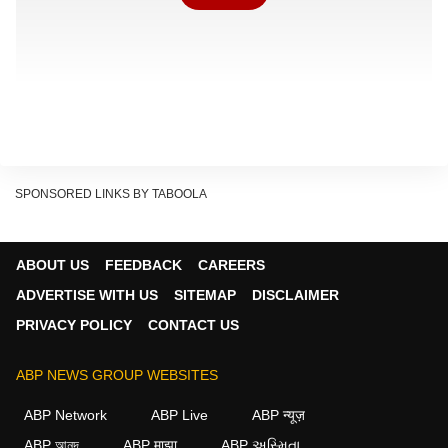
SPONSORED LINKS BY TABOOLA
ABOUT US
FEEDBACK
CAREERS
ADVERTISE WITH US
SITEMAP
DISCLAIMER
PRIVACY POLICY
CONTACT US
ABP NEWS GROUP WEBSITES
दूसरे नंबर पर
विराट कोहली
हैं. उनकी नेटवर्थ 1000 करोड़ रुपये से
ABP Network
ABP Live
ABP न्यूज़
ज्यादा है. विराट आज दुनिया के सबसे बड़े स्पोर्ट्स ब्रांड्स में गिने
ABP আনন্দ
ABP माझा
ABP અસ્મિતા