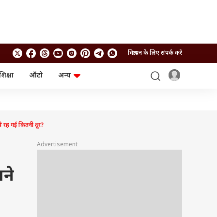
विज्ञापन के लिए संपर्क करें
शिक्षा
ऑटो
अन्य
बिजनेस
लाइफस्टाइल
पर्सनल फाइनेंस
स्वास्थ्य
स्टॉक मार्केट
ट्रैवल
म्यूचुअल फंड्स
फूड
े रह गई कितनी दूर?
क्रिप्टो
फैशन
आईपीओ
Health and Fitness
Advertisement
फोटो गैलरी
जनरल नॉलेज
ने
वीडियो