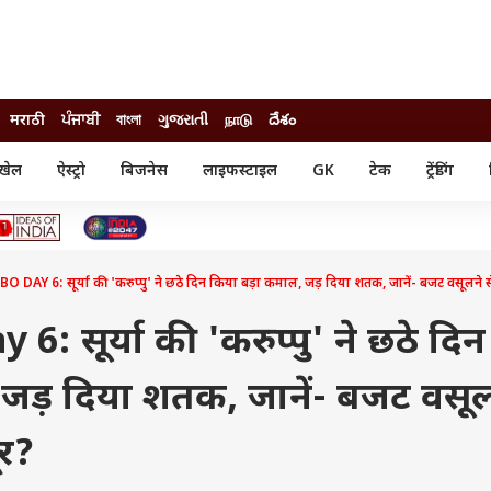
मराठी
ਪੰਜਾਬੀ
বাংলা
ગુજરાતી
நாடு
దేశం
खेल
ऐस्ट्रो
बिजनेस
लाइफस्टाइल
GK
टेक
ट्रेंडिंग
ंजन
ऑटो
खेल
ुड
कार
क्रिकेट
री सिनेमा
टेक्नोलॉजी
शिक्षा
ल सिनेमा
DAY 6: सूर्या की 'करुप्पु' ने छठे दिन किया बड़ा कमाल, जड़ दिया शतक, जानें- बजट वसूलने स
मोबाइल
रिजल्ट
्रिटीज
चैटजीपीटी
नौकरी
ी
 सूर्या की 'करुप्पु' ने छठे दिन
गैजेट
वेब स्टोरीज
जड़ दिया शतक, जानें- बजट वसूल
यूटिलिटी न्यूज़
कल्चर
फैक्ट चेक
ूर?