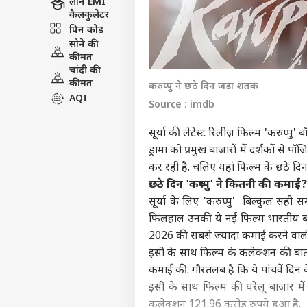
लोन EMI
कैलकुलेटर
पिन कोड
सोने की
कीमत
चांदी की
कीमत
करुप्पु ने छठे दिन जड़ा शतक
AQI
Source : imdb
सूर्या की लेटेस्ट रिलीज़ फिल्म 'करुप्प
ड्रामा को प्रमुख बाजारों में दर्शकों स
कर रही है. चलिए यहां फिल्म के छठे दि
छठे दिन 'करुप्पु' ने कितनी की कमाई?
सूर्या के लिए 'करुप्पु' बिल्कुल सही
फिलहाल उनकी ये नई फिल्म भारतीय ब
2026 की सबसे ज्यादा कमाई करने वाली
इसी के साथ फिल्म के कलेक्शन की बात क
कमाई की. गौरतलब है कि ये पांचवें दिन 
इसी के साथ फिल्म की घरेलू बाजार मे
कलेक्शन 121.96 करोड़ रुपये हुआ है.