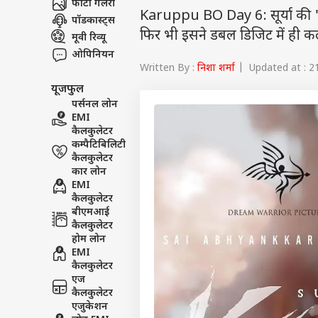
फोटो गैलरी
Karuppu BO Day 6: सूर्या की 'करु
पॉडकास्ट्स
फिर भी इसने डबल डिजिट में ही कल
मूवी रिव्यू
ओपिनियन
Written By :
निशा शर्मा
| Updated at : 2
यूजफुल
पर्सनल लोन
EMI
कैलकुलेटर
कम्पैटिबिलिटी
कैलकुलेटर
कार लोन
EMI
कैलकुलेटर
बीएमआई
कैलकुलेटर
होम लोन
EMI
कैलकुलेटर
एज
कैलकुलेटर
एजुकेशन