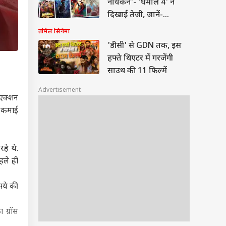
नायकन'- 'धमाल 4' ने
दिखाई तेजी, जानें-
'स्पाइडर मैन' का हाल
तमिल सिनेमा
'डीसी' से GDN तक, इस
हफ्ते थिएटर में गरजेंगी
साउथ की 11 फिल्में
Advertisement
 एक्शन
र कमाई
हे थे.
हले ही
पये की
 ग्रॉस