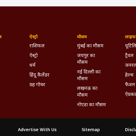
ज़
ऐस्ट्रो
मौसम
लाइफस
राशिफल
मुंबई का मौसम
यूटिलि
ऐस्ट्रो
जयपुर का
ट्रैवल
मौसम
धर्म
जनरल
नई दिल्ली का
हिंदू कैलेंडर
हेल्थ
मौसम
ग्रह गोचर
फैशन
लखनऊ का
ऐग्रक
मौसम
नोएडा का मौसम
Advertise With Us
Sitemap
Disc