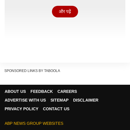
और पढ़ें
SPONSORED LINKS BY TABOOLA
ABOUT US
FEEDBACK
CAREERS
कश्मीर राग अलापने पर भारत का मुंहतोड़ जवाब
ADVERTISE WITH US
SITEMAP
DISCLAIMER
भारत ने पाकिस्तान के कश्मीर का मुद्दा उठाने की कोशिश को सिरे से
PRIVACY POLICY
CONTACT US
खारिज करते हुए पूरी दुनिया के सामने पाकिस्तान के हिंसक चेहरे को
बेनकाब कर दिया. बैठक के दौरान जब पाकिस्तानी प्रतिनिधि ने
ABP NEWS GROUP WEBSITES
जम्मू-कश्मीर का मुद्दा उठाने की कोशिश की तो संयुक्त राष्ट्र में भारत