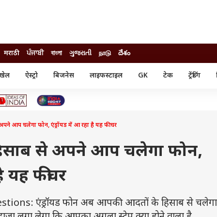
मराठी
ਪੰਜਾਬੀ
বাংলা
ગુજરાતી
நாடு
దేశం
खेल
ऐस्ट्रो
बिजनेस
लाइफस्टाइल
GK
टेक
ट्रेंडिंग
ंजन
ऑटो
खेल
ुड
कार
क्रिकेट
री सिनेमा
टेक्नोलॉजी
शिक्षा
ल सिनेमा
ने आप चलेगा फोन, एंड्रॉयड में आ रहा है यह फीचर
मोबाइल
रिजल्ट
्रिटीज
चैटजीपीटी
नौकरी
ी
साब से अपने आप चलेगा फोन,
गैजेट
वेब स्टोरीज
 है यह फीचर
यूटिलिटी न्यूज़
कल्चर
फैक्ट चेक
ons: एंड्रॉयड फोन अब आपकी आदतों के हिसाब से चलेगा