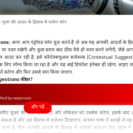
यूजर की आदत के हिसाब से चलेगा फोन
ions:
अगर आप
एंड्रॉयड फोन
यूज करते हैं तो अब यह आपकी आदतों के हि
त पर नजर रखेगी और कुछ समय बाद ठीक वैसे ही काम करने लगेंगी, जैसे आ
ोल आउट कर रही है. इसे कॉन्टेक्सचुअल सजेशन्स (Contextual Sugges
ाइस लिए लॉन्च किया जा रहा है और यह बाई डिफॉल्ट इनेबल ही रहेगा. आइए जान
ों करेगा और फिर उससे क्या किया जाएगा.
gestions फीचर?
rified by newsroom
और पढ़ें
जरिए यूजर की डेली एक्टिविटी और लोकेशन को एक्सेस करेगा. इसके बाद 
ो सकता है और उस हिसाब से सजेशन दिखाएगा. आसान भाषा में समझें तो य
ा करते है. फिर आपकी आदतों के हिसाब से आपको सजेशन देगा. गूगल ने