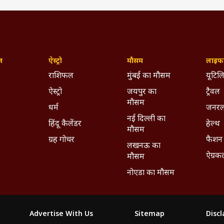
ज़
ऐस्ट्रो
मौसम
लाइफस
राशिफल
मुंबई का मौसम
यूटिलि
ऐस्ट्रो
जयपुर का
ट्रैवल
मौसम
धर्म
जनरल
नई दिल्ली का
हिंदू कैलेंडर
हेल्थ
मौसम
ग्रह गोचर
फैशन
लखनऊ का
ऐग्रक
मौसम
नोएडा का मौसम
Advertise With Us
Sitemap
Disc