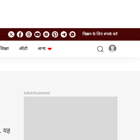
विज्ञापन के लिए संपर्क करें
शिक्षा
ऑटो
अन्य
बिजनेस
लाइफस्टाइल
पर्सनल फाइनेंस
स्वास्थ्य
स्टॉक मार्केट
ट्रैवल
म्यूचुअल फंड्स
फूड
क्रिप्टो
फैशन
आईपीओ
Health and Fitness
Advertisement
फोटो गैलरी
जनरल नॉलेज
वीडियो
. यह