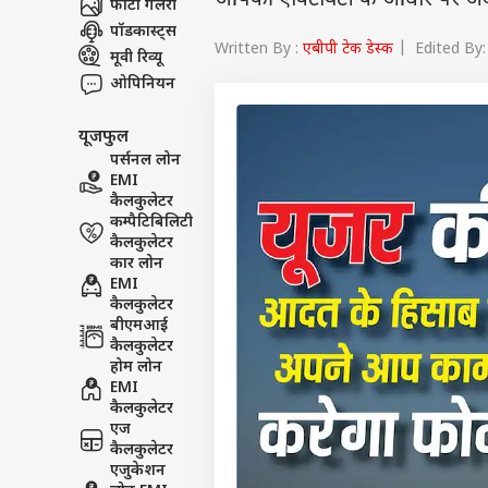
आपकी एक्टिविटी के आधार पर अंदा
फोटो गैलरी
पॉडकास्ट्स
Written By :
एबीपी टेक डेस्क
| Edited By: 
मूवी रिव्यू
ओपिनियन
यूजफुल
पर्सनल लोन
EMI
कैलकुलेटर
कम्पैटिबिलिटी
कैलकुलेटर
कार लोन
EMI
कैलकुलेटर
बीएमआई
कैलकुलेटर
होम लोन
EMI
कैलकुलेटर
एज
कैलकुलेटर
एजुकेशन