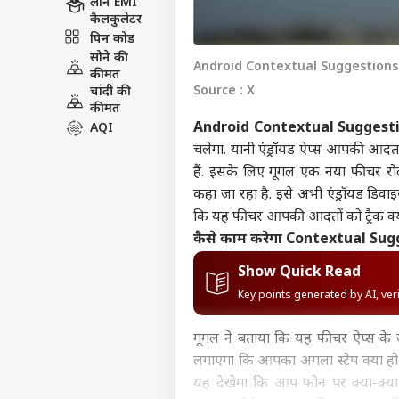
लोन EMI
कैलकुलेटर
पिन कोड
सोने की
Android Contextual Suggestions: 
कीमत
Source : X
चांदी की
कीमत
Android Contextual Suggest
AQI
चलेगा. यानी एंड्रॉयड ऐप्स आपकी आद
हैं. इसके लिए गूगल एक नया फीचर र
कहा जा रहा है. इसे अभी एंड्रॉयड डिव
कि यह फीचर आपकी आदतों को ट्रैक क्य
कैसे काम करेगा Contextual Sug
Show Quick Read
Key points generated by AI, ve
गूगल ने बताया कि यह फीचर ऐप्स के 
लगाएगा कि आपका अगला स्टेप क्या ह
यह देखेगा कि आप फोन पर क्या-क्य