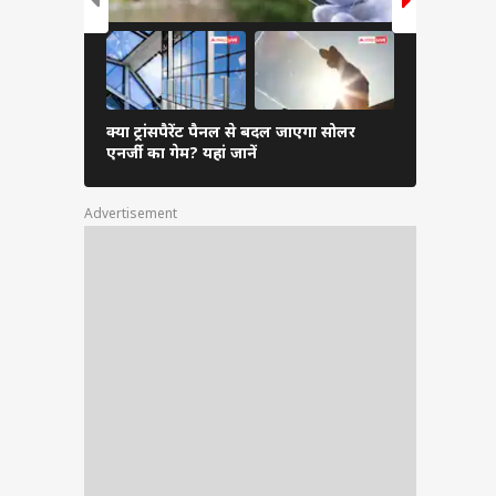
क्या ट्रांसपैरेंट पैनल से बदल जाएगा सोलर
AI ने कर द
एनर्जी का गेम? यहां जानें
मिलेगा बड़ा
Advertisement