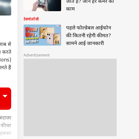
जाते हैं? जानें हर कैमरे का
काम
टेक्नोलॉजी
पहले फोल्डेबल आईफोन
की कितनी रहेगी कीमत?
सामने आई जानकारी
साब से
प करते
Advertisement
tions)
ते हैं
अंदाजा
ह फीचर
 इसका