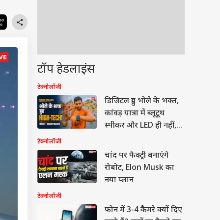
टॉप हेडलाइंस
टेक्नोलॉजी
डिजिटल हुए भोले के भक्त,
कांवड़ यात्रा में ब्लूटूथ
स्पीकर और LED ही नहीं,
अब साथ दिख रहे ये हाई-
टेक्नोलॉजी
टेक स्मार्ट गैजेट्स
चांद पर फैक्ट्री बनाएंगे
रोबोट, Elon Musk का
नया प्लान
टेक्नोलॉजी
फोन में 3-4 कैमरे क्यों दिए