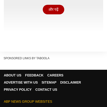
और पढ़ें
SPONSORED LINKS BY TABOOLA
ABOUT US
FEEDBACK
CAREERS
मंगलवार शाम देहरादून में अचानक बदले मौसम ने लोगों को चौंका
ADVERTISE WITH US
SITEMAP
DISCLAIMER
दिया.तेज हवाओं के साथ हुई बारिश में कई जगह पेड़ गाड़ियों के ऊपर
PRIVACY POLICY
CONTACT US
आ गिरे.शहर में इस दौरान अफरा-तफरी का माहौल रहा. मोहकमपुर
इलाके में 0.3 मिमी बारिश दर्ज की गई.मंगलवार को शहर का
ABP NEWS GROUP WEBSITES
अधिकतम तापमान 35°C और न्यूनतम 21°C रहा. बुधवार को पारा