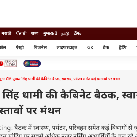
मराठी
ਪੰਜਾਬੀ
বাংলা
ગુજરાતી
நாடு
దేశం
खेल
ऐस्ट्रो
बिजनेस
लाइफस्टाइल
GK
टेक
ट्रेंडिंग
ंजन
ऑटो
खेल
ुड
कार
क्रिकेट
री सिनेमा
टेक्नोलॉजी
शिक्षा
ल सिनेमा
दून: CM पुष्कर सिंह धामी की कैबिनेट बैठक, स्वास्थ्य, पर्यटन समेत कई प्रस्तावों पर मंथन
मोबाइल
रिजल्ट
्रिटीज
चैटजीपीटी
नौकरी
ी
र सिंह धामी की कैबिनेट बैठक, स्वास
गैजेट
वेब स्टोरीज
स्तावों पर मंथन
यूटिलिटी न्यूज़
कल्चर
फैक्ट चेक
ैठक में स्वास्थ्य, पर्यटन, परिवहन समेत कई विभागों से जुड