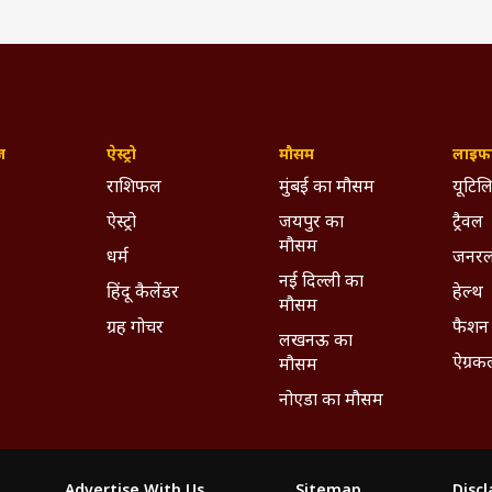
ज़
ऐस्ट्रो
मौसम
लाइफस
राशिफल
मुंबई का मौसम
यूटिलि
ऐस्ट्रो
जयपुर का
ट्रैवल
मौसम
धर्म
जनरल
नई दिल्ली का
हिंदू कैलेंडर
हेल्थ
मौसम
ग्रह गोचर
फैशन
लखनऊ का
ऐग्रक
मौसम
नोएडा का मौसम
Advertise With Us
Sitemap
Disc