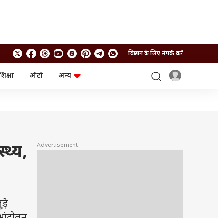
विज्ञापन के लिए संपर्क करें
शिक्षा
ऑटो
अन्य
बिजनेस
लाइफस्टाइल
पर्सनल फाइनेंस
स्वास्थ्य
स्टॉक मार्केट
ट्रैवल
म्यूचुअल फंड्स
फूड
क्रिप्टो
फैशन
आईपीओ
Health and Fitness
Advertisement
्थ्य,
फोटो गैलरी
जनरल नॉलेज
वीडियो
़े