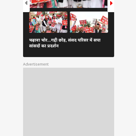
गाजियाबाद म
चढ़ावा चोर...गद्दी छोड़, संसद परिसर में सपा
पहुंचे CM यो
सांसदों का प्रदर्शन
तस्वीर
Advertisement