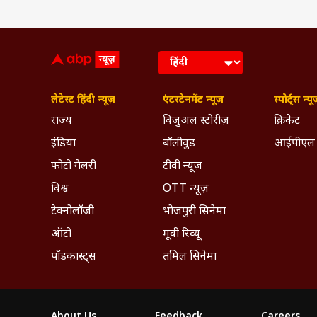
लेटेस्ट हिंदी न्यूज़
एंटरटेनमेंट न्यूज़
स्पोर्ट्स न्यू
राज्य
विजुअल स्टोरीज़
क्रिकेट
इंडिया
बॉलीवुड
आईपीएल
फोटो गैलरी
टीवी न्यूज़
विश्व
OTT न्यूज़
टेक्नोलॉजी
भोजपुरी सिनेमा
ऑटो
मूवी रिव्यू
पॉडकास्ट्स
तमिल सिनेमा
About Us
Feedback
Careers