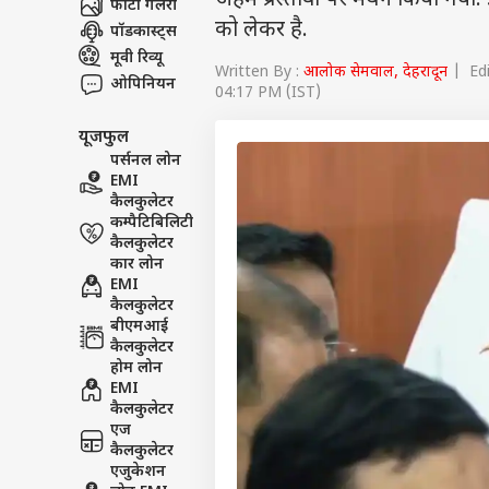
अहम प्रस्तावों पर मंथन किया गया
फोटो गैलरी
को लेकर है.
पॉडकास्ट्स
मूवी रिव्यू
Written By :
आलोक सेमवाल, देहरादून
| Edi
ओपिनियन
04:17 PM (IST)
यूजफुल
पर्सनल लोन
EMI
कैलकुलेटर
कम्पैटिबिलिटी
कैलकुलेटर
कार लोन
EMI
कैलकुलेटर
बीएमआई
कैलकुलेटर
होम लोन
EMI
कैलकुलेटर
एज
कैलकुलेटर
एजुकेशन