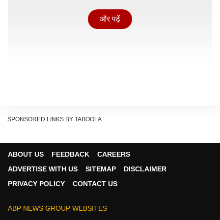
और पढ़ें
SPONSORED LINKS BY TABOOLA
जानकारी के मुताबिक, देहरादून के डोईवाला के रानीपोखरी थाना
ABOUT US
FEEDBACK
CAREERS
क्षेत्र अंतर्गत थानों-धारकोट रोड स्थित जामा मस्जिद पर सोमवार को
ADVERTISE WITH US
SITEMAP
DISCLAIMER
एमडीडीए यानी मसूरी देहरादून विकास प्राधिकरण की टीम ने बड़ी
PRIVACY POLICY
CONTACT US
कार्रवाई की है. प्रशासन और पुलिस की मौजूदगी में मस्जिद को सील
कर दिया गया. कार्रवाई के दौरान पूरे इलाके में सुरक्षा व्यवस्था कड़ी
ABP NEWS GROUP WEBSITES
रखी गई और किसी भी अप्रिय स्थिति से निपटने के लिए पुलिस बल