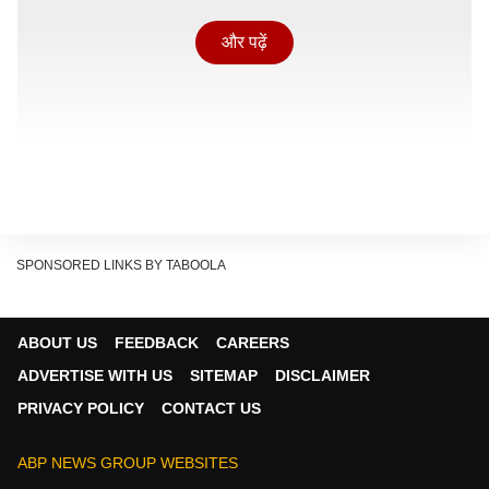
और पढ़ें
SPONSORED LINKS BY TABOOLA
ABOUT US
FEEDBACK
CAREERS
ADVERTISE WITH US
SITEMAP
DISCLAIMER
PRIVACY POLICY
CONTACT US
अमृता ने कहा, "इस अवसर के लिए महाराष्ट्र के ऐतिहासिक बुनकरी
ABP NEWS GROUP WEBSITES
शहर येवला में तीन स्थानीय कारीगरों ने कई महीनों की मेहनत से