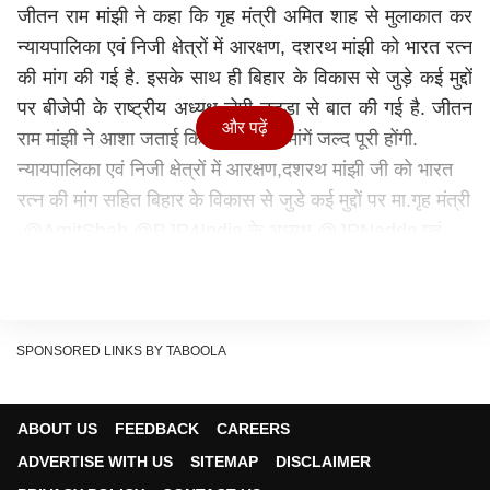
जीतन राम मांझी ने कहा कि गृह मंत्री अमित शाह से मुलाकात कर
न्यायपालिका एवं निजी क्षेत्रों में आरक्षण, दशरथ मांझी को भारत रत्न
की मांग की गई है. इसके साथ ही बिहार के विकास से जुड़े कई मुद्दों
पर बीजेपी के राष्ट्रीय अध्यक्ष जेपी नड्डा से बात की गई है. जीतन
और पढ़ें
राम मांझी ने आशा जताई कि उनकी सभी मांगें जल्द पूरी होंगी.
न्यायपालिका एवं निजी क्षेत्रों में आरक्षण,दशरथ मांझी जी को भारत
रत्न की मांग सहित बिहार के विकास से जुडे कई मुद्दों पर मा.गृह मंत्री
.
@AmitShah
@BJP4India
के अध्यक्ष
@JPNadda
एवं
भाजपा के राष्ट्रीय महामंत्री
@byadavbjp
जी से सफल मुलाकात
हुई।
आशा है हमारी सभी मांग जल्द पुरी होगी।
— Jitan Ram Manjhi (@jitanrmanjhi)
July 1, 2021
SPONSORED LINKS BY TABOOLA
सीएम नीतीश कुमार के भी दिल्ली दौरे पर हुई थी अटकलबाजी
बता दें कि इसी तरह मुख्यमंत्री नीतीश कुमार भी जब दिल्ली (एम्स)
ABOUT US
FEEDBACK
CAREERS
अपनी आंखों का ऑपरेशन कराने के लिए गए थे तो उसे भी मोदी
ADVERTISE WITH US
SITEMAP
DISCLAIMER
कैबिनेट के विस्तार से जोड़कर देखा जाने लगा था. अटकलबाजी