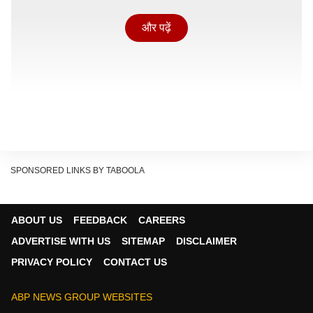
और पढ़ें
SPONSORED LINKS BY TABOOLA
ABOUT US
FEEDBACK
CAREERS
तेजस्वी यादव ने बुधवार (10 जून, 2026) को अपने एक्स हैंडल से
ADVERTISE WITH US
SITEMAP
DISCLAIMER
पोस्ट करते हुए कहा कि क्या बिहार दिवालिया होने के कगार पर है?
PRIVACY POLICY
CONTACT US
क्या डबल इंजन सरकार की पूंजीपरस्त नीतियों और जनविरोधी
निर्णयों से वित्तीय आपातकाल की स्थिति उत्पन्न होने वाली है?
ABP NEWS GROUP WEBSITES
सम्राट चौधरी
पर हमला करते हुए तेजस्वी यादव ने कहा कि