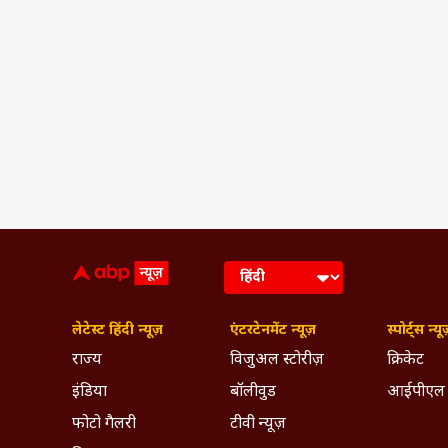
लेटेस्ट हिंदी न्यूज़
एंटरटेनमेंट न्यूज़
स्पोर्ट्स न्यू
राज्य
विजुअल स्टोरीज़
क्रिकेट
इंडिया
बॉलीवुड
आईपीएल
फोटो गैलरी
टीवी न्यूज़