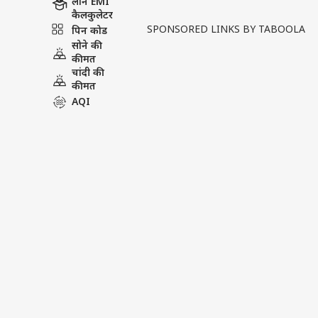
लोन EMI
Written By :
एबीपी न्यूज़
| 08 Jul 2026 12:
कैलकुलेटर
SPONSORED LINKS BY TABOOLA
पिन कोड
मूसलाधार बारिश की वजह से उत्तर 
सोने की
लैंडस्लाइड का डरावना वीडियो सामने
कीमत
चांदी की
जिसकी चप...
see more
कीमत
AQI
Tags :
ABP NEWS
न्यूज़ वीडियोज
न्यूज़