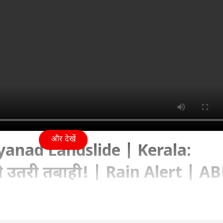
और देखें
anad Landslide | Kerala:
 से उतरी तबाही! | Rain Alert | A