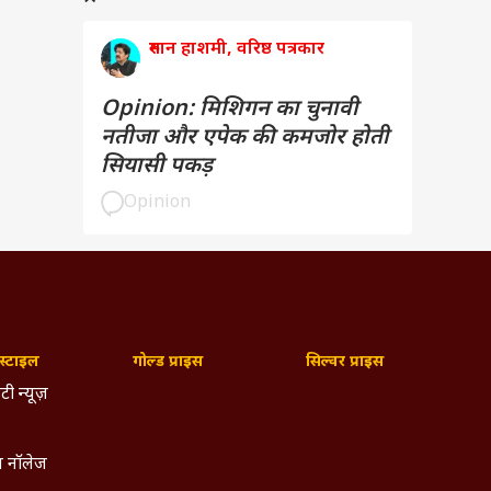
रुमान हाशमी, वरिष्ठ पत्रकार
Opinion: मिशिगन का चुनावी
नतीजा और एपेक की कमजोर होती
सियासी पकड़
Opinion
्टाइल
गोल्ड प्राइस
सिल्वर प्राइस
टी न्यूज़
 नॉलेज