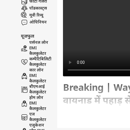
फोटो गैलरी
पॉडकास्ट्स
मूवी रिव्यू
ओपिनियन
यूजफुल
पर्सनल लोन
EMI
कैलकुलेटर
कम्पैटिबिलिटी
कैलकुलेटर
कार लोन
EMI
कैलकुलेटर
Breaking | Way
बीएमआई
कैलकुलेटर
होम लोन
वायनाड में पहाड़
EMI
कैलकुलेटर
News
एज
कैलकुलेटर
एजुकेशन