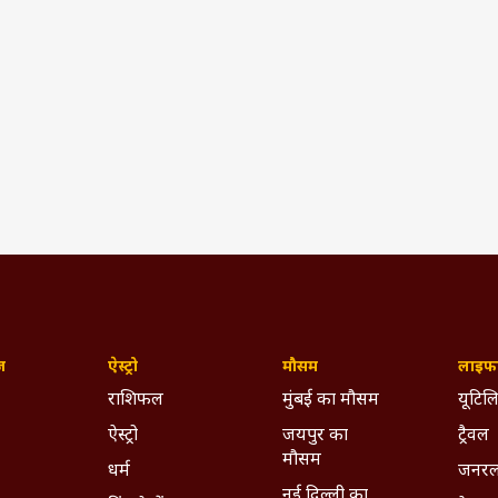
ज़
ऐस्ट्रो
मौसम
लाइफस
राशिफल
मुंबई का मौसम
यूटिलि
ऐस्ट्रो
जयपुर का
ट्रैवल
मौसम
धर्म
जनरल
नई दिल्ली का