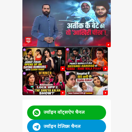
ham
a
ने दी
ी
 कांड
ज्वॉइन वॉट्सऐप चैनल
ज्वॉइन टेलिग्राम चैनल