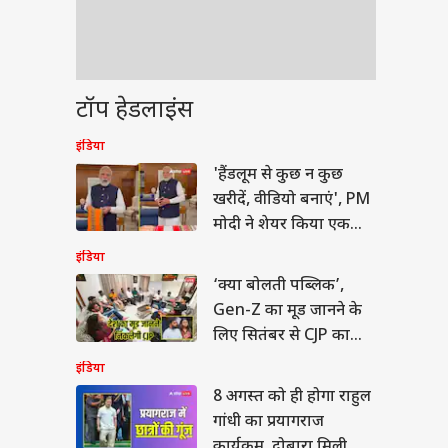
टॉप हेडलाइंस
इंडिया
'हैंडलूम से कुछ न कुछ
खरीदें, वीडियो बनाएं', PM
मोदी ने शेयर किया एक
और रील
इंडिया
‘क्या बोलती पब्लिक’,
Gen-Z का मूड जानने के
लिए सितंबर से CJP का
देशव्यापी अभियान
इंडिया
8 अगस्त को ही होगा राहुल
गांधी का प्रयागराज
कार्यक्रम, दोबारा मिली