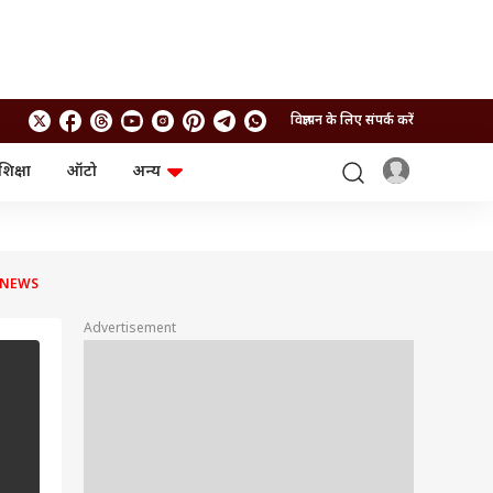
विज्ञापन के लिए संपर्क करें
शिक्षा
ऑटो
अन्य
बिजनेस
लाइफस्टाइल
पर्सनल फाइनेंस
स्वास्थ्य
स्टॉक मार्केट
ट्रैवल
म्यूचुअल फंड्स
फूड
P NEWS
क्रिप्टो
फैशन
आईपीओ
Health and Fitness
Advertisement
फोटो गैलरी
जनरल नॉलेज
वीडियो