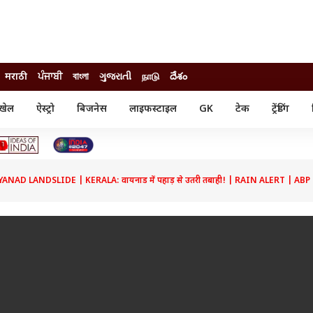
मराठी
ਪੰਜਾਬੀ
বাংলা
ગુજરાતી
நாடு
దేశం
खेल
ऐस्ट्रो
बिजनेस
लाइफस्टाइल
GK
टेक
ट्रेंडिंग
ंजन
ऑटो
खेल
ुड
कार
क्रिकेट
री सिनेमा
टेक्नोलॉजी
शिक्षा
ल सिनेमा
NAD LANDSLIDE | KERALA: वायनाड में पहाड़ से उतरी तबाही! | RAIN ALERT | AB
मोबाइल
रिजल्ट
्रिटीज
चैटजीपीटी
नौकरी
ी
गैजेट
वेब स्टोरीज
यूटिलिटी न्यूज़
कल्चर
फैक्ट चेक