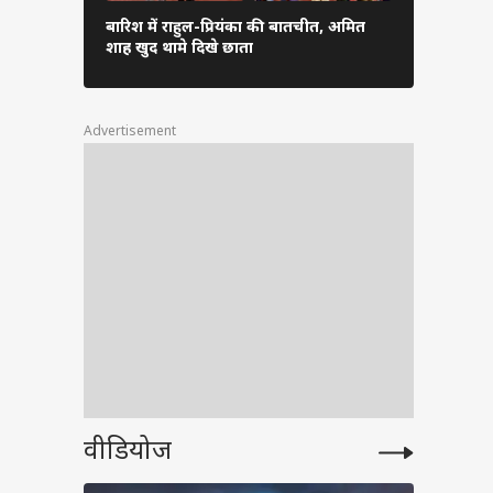
एक तरफ ईरान
बारिश में राहुल-प्रियंका की बातचीत, अमित
धुआं-धुआं…
शाह खुद थामे दिखे छाता
तस्वीरें
े
Advertisement
लाल का
rder
वीडियोज
cher