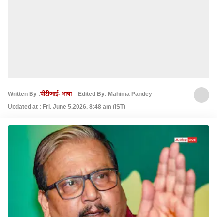
Written By :
पीटीआई- भाषा
Edited By: Mahima Pandey
Updated at : Fri, June 5,2026, 8:48 am (IST)