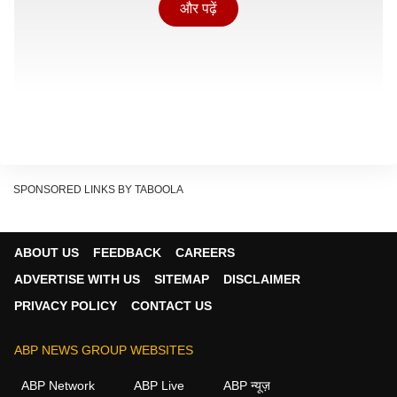
और पढ़ें
SPONSORED LINKS BY TABOOLA
ABOUT US
FEEDBACK
CAREERS
ADVERTISE WITH US
SITEMAP
DISCLAIMER
मनोझ झा ने कहा कि उन्होंने बुधवार को कॉन्स्टिट्यूशन क्लब के
PRIVACY POLICY
CONTACT US
अधिकारियों को एक पत्र लिख कर अनुरोध किया था कि सौरभ दास,
जो कि CJP के मुख्य प्रवक्ता हैं, उन्हें संवाददाता सम्मेलन के लिए
ABP NEWS GROUP WEBSITES
जगह उपलब्ध कराई जाए. CJP के मुख्य प्रवक्ता दास मदद के लिए
ABP Network
ABP Live
ABP न्यूज़
झा के पास गए थे.