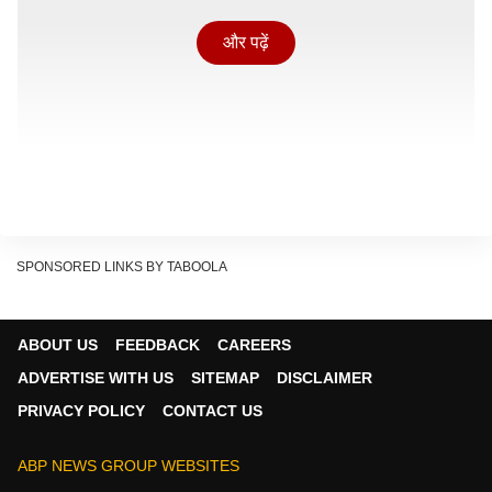
और पढ़ें
SPONSORED LINKS BY TABOOLA
ABOUT US
FEEDBACK
CAREERS
ADVERTISE WITH US
SITEMAP
DISCLAIMER
PRIVACY POLICY
CONTACT US
एमएलसी चुनाव के लिए उम्मीदवार घोषित होने के ठीक अगले दिन
ABP NEWS GROUP WEBSITES
यानी शनिवार (6 जून 2026) को पवन सिंह राजधानी पटना स्थित