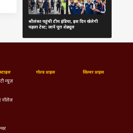
मोहम्मद
ने नाम
कब शुरू हो
ुकाबले
श्रीलंका पहुंची टीम इंडिया, इस दिन खेलेगी
संस्करण, फॉर्
पहला टेस्ट; जानें पूरा शेड्यूल
देखें पूरी जा
ला
्टाइल
गोल्ड प्राइस
सिल्वर प्राइस
टी न्यूज़
 नॉलेज
ल्चर