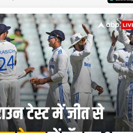
 कार्नर
 आर्टिकल्स
टॉप रील्स