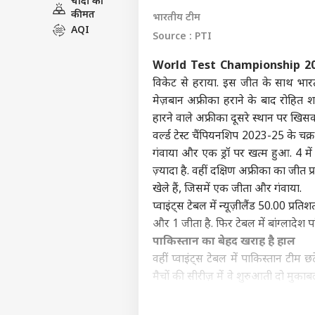
चांदी की
इंडिय
कीमत
भारतीय टीम
एडवर्टाइज विथ अस
AQI
Source : PTI
प्राइवेसी पॉलिसी
World Test Championship 20
कॉन्टैक्ट अस
विकेट से हराया. इस जीत के साथ भारतीय
सेंड फीडबैक
'सें
मेज़बान अफ्रीका हराने के बाद रोहित शर्
अबाउट अस
पालन
हारने वाले अफ्रीका दूसरे स्थान पर खिस
केंद्
ओटीट
करियर्स
वर्ल्ड टेस्ट चैंपियनशिप 2023-25 के चक्र
गंवाया और एक ड्रॉ पर खत्म हुआ. 4 म
ज़्यादा है. वहीं दक्षिण अफ्रीका का जीत प
खेले हैं, जिसमें एक जीता और गंवाया.
प्वाइंट्स टेबल में न्यूज़ीलैंड 50.00 प्रति
कंगन
और 1 जीता है. फिर टेबल में बांग्लादेश पा
विधा
LOGIN
कंफर
पाकिस्तान का बेहद खराह है हाल
सकते 
वहीं प्वाइंट्स टेबल में पाकिस्तान टीम छ
मैचों की सीरीज़ में वे शुरुआती दो मुका
है.
भारत ने अफ्रीका को बुरी तरह रौंदा, 