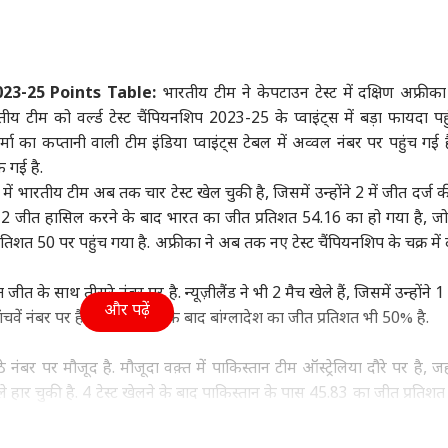
ा
उत्तर प्रदेश और उत्तराखंड
क्रिकेट
हेल्थ
23-25 Points Table:
भारतीय टीम ने केपटाउन टेस्ट में दक्षिण अफ्रीक
 टीम को वर्ल्ड टेस्ट चैंपियनशिप 2023-25 के प्वाइंट्स में बड़ा फायदा पहुं
सरशिप नहीं, कानून का
UP चुनाव से पहले RLD में
श्रीलंका के खिलाफ टेस्ट में
कैंस
मा का कप्तानी वाली टीम इंडिया प्वाइंट्स टेबल में अव्वल नंबर पर पहुंच गई है
', AI कंटेंट-CSAM पर
बड़ा बदलाव, ऐश्वर्य राज सिंह
सबसे ज्यादा विकेट लेने वाले
सकता
क गई है.
र की मेटा को दो टूक
ी
बने प्रदेश अध्यक्ष
विश्व
5 भारतीय गेंदबाज
इंडिया
रोज 
इंडि
 में भारतीय टीम अब तक चार टेस्ट खेल चुकी है, जिसमें उन्होंने 2 में जीत दर्ज
सच
ें 2 जीत हासिल करने के बाद भारत का जीत प्रतिशत 54.16 का हो गया है, ज
्रतिशत 50 पर पहुंच गया है. अफ्रीका ने अब तक नए टेस्ट चैंपियनशिप के चक्र में द
शत जीत के साथ तीसरे नंबर पर है. न्यूज़ीलैंड ने भी 2 मैच खेले हैं, जिसमें उन्होंने 1
ा रनौत की 'भारत भाग्य
अपने ही पैर पर कुल्हाड़ी...,
एक पर हमला, तीनों पर
ड्रो
और पढ़ें
ंचवें नंबर पर है. 2 टेस्ट खेलने के बाद बांग्लादेश का जीत प्रतिशत भी 50% है.
ता' की ओटीटी रिलीज
भारत-चीन पर 100% टैरिफ
माना जाएगा अटैक! पाक-
वायु
्म, जानें कब-कहां देख
का US सीनेटर ने किया
सऊदी-तुर्किए डिफेंस डील पर
क्या
हैं
विरोध
क्या बोला भारत?
ठे नंबर पर मौजूद है. मौजूदा वक़्त में पाकिस्तान टीम ऑस्ट्रेलिया दौरे पर है, ज
बले हार चुकी है. 4 टेस्ट खेलने के बाद पाकिस्तान के पास 45.83 का जीत प्रतिशत
बुमराह-सिराज ने किया कमाल