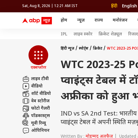
हिंदी
English
Sat, Aug 8, 2026 | 12:21 AM IST
होम
न्यूज़
राज्य
मनोरंजन
न्यूज़
राज्य
मनोर
IPL
लाइव स्कोर
क्रिकेट शेड्यूल
रिजल्
विश्व
उत्तर प्रदेश और उत्तराखंड
बॉलीव
इंडिया
उत्तर प्रदेश और उत्तराखंड
बॉलीवुड
क्रिकेट
धर्म
हेल्थ
विश्व
बिहार
ओटीटी
आईपीएल
राशिफल
रिलेशनशिप
इंडिया
बिहार
भोजपु
दिल्ली NCR
टेलीविजन
कबड्डी
अंक ज्योतिष
ट्रैवल
महाराष्ट्र
तमिल सिनेमा
हॉकी
वास्तु शास्त्र
फ़ूड
हिंदी न्यूज़
स्पोर्ट्स
क्रिकेट
WTC 2023-25 POINTS T
अपराध
हरियाणा
रीजन
राजस्थान
भोजपुरी सिनेमा
WWE
ग्रह गोचर
पैरेंटिंग
राजस्थान
सेलिब
मध्य प्रदेश
मूवी रिव्यू
ओलिंपिक
एस्ट्रो स्पेशल
फैशन
हरियाणा
रीजनल सिनेमा
होम टिप्स
WTC 2023-25 Poin
महाराष्ट्र
ओटीट
पंजाब
ऐस्ट्रो
झारखंड
एक्सप्लोरर
गुजरात
गुजरात
धर्म
ट्रेंडिंग
छत्तीसगढ़
मध्य प्रदेश
प्वाइंट्स टेबल में 
हिमाचल प्रदेश
लाइव टीवी
राशिफल
झारखंड
जम्मू और कश्मीर
वीडियो
अंक शास्त्र
छत्तीसगढ़
एग्री
ग्रह गोचर
अफ्रीका को हुआ 
शॉर्ट वीडियो
दिल्ली एनसीआर
वेब स्टोरीज
पंजाब
फोटो गैलरी
IND vs SA 2nd Test: भारतीय टीम ने
पॉडकास्ट्स
प्वाइंट्स टेबल में अपनी स्थिति मज
मूवी रिव्यू
ओपिनियन
Written By :
मोहम्मद अलफैज
| Updated a