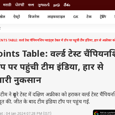
मराठी
ਪੰਜਾਬੀ
বাংলা
ગુજરાતી
நாடு
దేశం
खेल
ऐस्ट्रो
बिजनेस
लाइफस्टाइल
GK
टेक
ट्रेंडिंग
ंजन
ऑटो
खेल
ट
ुड
कार
क्रिकेट
री सिनेमा
टेक्नोलॉजी
शिक्षा
ABLE: वर्ल्ड टेस्ट चैंपियनशिप प्वाइंट्स टेबल में टॉप पर पहुंची टीम इंडिया, हार से अफ्रीका
ल सिनेमा
मोबाइल
रिजल्ट
्रिटीज
चैटजीपीटी
नौकरी
ts Table: वर्ल्ड टेस्ट चैंपियन
ी
गैजेट
वेब स्टोरीज
टॉप पर पहुंची टीम इंडिया, हार से
यूटिलिटी न्यूज़
कल्चर
फैक्ट चेक
भारी नुकसान
 दूसरे टेस्ट में दक्षिण अफ्रीका को हराकर वर्ल्ड टेस्ट चैंपिय
़बूत की. जीत के बाद टीम इंडिया टॉप पर पहुंच गई.
t : 04 Jan 2024 07:28 PM (IST)