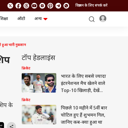
विज्ञापन के लिए संपर्क करें
शिक्षा
ऑटो
अन्य
बिजनेस
लाइफस्टाइल
पर्सनल फाइनेंस
स्वास्थ्य
स्टॉक मार्केट
ट्रैवल
 को हुआ भारी नुकसान
म्यूचुअल फंड्स
फूड
क्रिप्टो
फैशन
टॉप हेडलाइंस
शिप
आईपीओ
Health and Fitness
फोटो गैलरी
जनरल नॉलेज
क्रिकेट
भारत के लिए सबसे ज्यादा
इंटरनेशनल मैच खेलने वाले
वीडियो
Top-10 खिलाड़ी, देखें
कौन-कहां
क्रिकेट
नशिप के
पिछले 10 महीने में 5वीं बार
चोटिल हुए हैं शुभमन गिल,
जानिए कब-क्या हुआ था