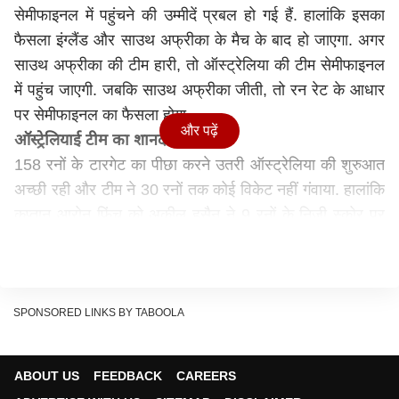
सेमीफाइनल में पहुंचने की उम्मीदें प्रबल हो गई हैं. हालांकि इसका
फैसला इंग्लैंड और साउथ अफ्रीका के मैच के बाद हो जाएगा. अगर
साउथ अफ्रीका की टीम हारी, तो ऑस्ट्रेलिया की टीम सेमीफाइनल
में पहुंच जाएगी. जबकि साउथ अफ्रीका जीती, तो रन रेट के आधार
पर सेमीफाइनल का फैसला होगा.
और पढ़ें
ऑस्ट्रेलियाई टीम का शानदार प्रदर्शन
158 रनों के टारगेट का पीछा करने उतरी ऑस्ट्रेलिया की शुरुआत
अच्छी रही और टीम ने 30 रनों तक कोई विकेट नहीं गंवाया. हालांकि
कप्तान आरोन फिंच को अकील हुसैन ने 9 रनों के निजी स्कोर पर
बोल्ड कर दिया. इसके बाद बल्लेबाजी करने आए मिशेल मार्श ने डेविड
वॉर्नर के साथ मिलकर टीम को जीत की दहलीज तक पहुंचाया.
हालांकि मुसलमान 53 रनों के निजी स्कोर पर जेसन होल्डर का
शिकार हो गए. दूसरी तरफ डेविड वॉर्नर ने 56 गेंदों में नौ चौके और 4
SPONSORED LINKS BY TABOOLA
छक्कों की मदद से नाबाद 89 रनों की पारी खेली.
फ्लॉप रहे वेस्टइंडीज के बल्लेबाज
ABOUT US
FEEDBACK
CAREERS
वेस्टइंडीज की शुरुआत अच्छी नहीं रही क्रिस गेल 15 रन बनाकर