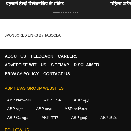
पहचानें हेल्दी रिलेशनशिप के सीक्रेट
महिला पार्ट
SPONSORED LINKS BY TABOOLA
ABOUT US
FEEDBACK
CAREERS
ADVERTISE WITH US
SITEMAP
DISCLAIMER
PRIVACY POLICY
CONTACT US
ABP NEWS GROUP WEBSITES
ABP Network
ABP Live
ABP न्यूज़
ABP আনন্দ
ABP माझा
ABP અસ્મિતા
ABP Ganga
ABP ਸਾਂਝਾ
ABP நாடு
ABP దేశం
×
FOLLOW US