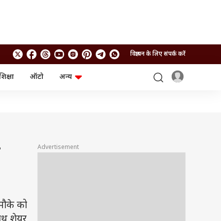
विज्ञापन के लिए संपर्क करें
शिक्षा
ऑटो
अन्य
बिजनेस
लाइफस्टाइल
पर्सनल फाइनेंस
स्वास्थ्य
स्टॉक मार्केट
ट्रैवल
म्यूचुअल फंड्स
फूड
क्रिप्टो
फैशन
आईपीओ
Health and Fitness
ल
Advertisement
फोटो गैलरी
जनरल नॉलेज
वीडियो
मौके को
साथ शेयर