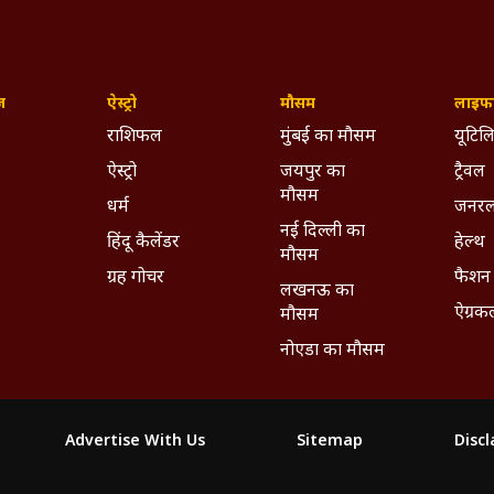
ज़
ऐस्ट्रो
मौसम
लाइफस
राशिफल
मुंबई का मौसम
यूटिलि
ऐस्ट्रो
जयपुर का
ट्रैवल
मौसम
धर्म
जनरल
नई दिल्ली का
हिंदू कैलेंडर
हेल्थ
मौसम
ग्रह गोचर
फैशन
लखनऊ का
ऐग्रक
मौसम
नोएडा का मौसम
Advertise With Us
Sitemap
Disc