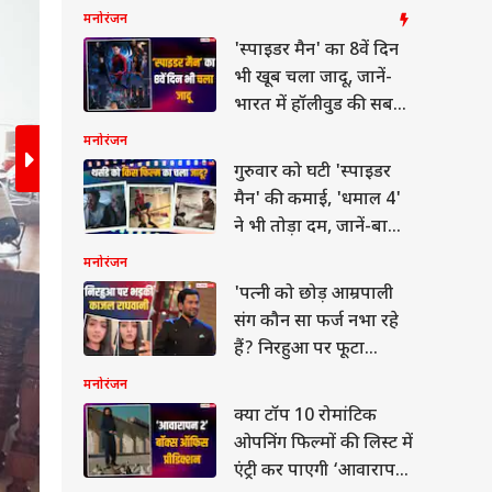
मनोरंजन
'स्पाइडर मैन' का 8वें दिन
भी खूब चला जादू, जानें-
भारत में हॉलीवुड की सबसे
बड़ी फिल्म बनने से है
मनोरंजन
कितनी दूर
गुरुवार को घटी 'स्पाइडर
मैन' की कमाई, 'धमाल 4'
ने भी तोड़ा दम, जानें-बाकी
फिल्मों का हाल
मनोरंजन
जेनिफर विंगेट ने गोवा की खूबसूरत वादियों के बीच अपना
'पत्नी को छोड़ आम्रपाली
झलक उनके इस पोस्ट में देखने को मिल रही है.
संग कौन सा फर्ज नभा रहे
हैं? निरहुआ पर फूटा
काजल राघवानी का गुस्सा
मनोरंजन
क्या टॉप 10 रोमांटिक
ीएल 2026
ओपनिंग फिल्मों की लिस्ट में
एंट्री कर पाएगी ‘आवारापन