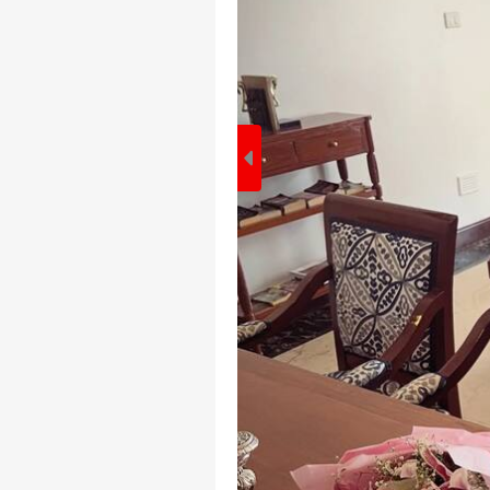
पर्सनल
टॉप
हॅलो गेस्ट
विश्व
एडवर्टाइज विथ अस
प्राइवेसी पॉलिसी