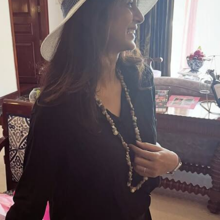
 कार्नर
 आर्टिकल्स
टॉप रील्स
दिल्ली NCR
इंडिया
आईप