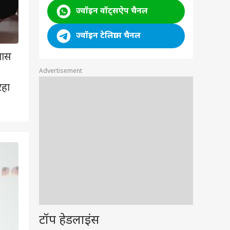
ज्वॉइन वॉट्सऐप चैनल
ज्वॉइन टेलिग्राम चैनल
खास
Advertisement
रहा
2
/7
टॉप हेडलाइंस