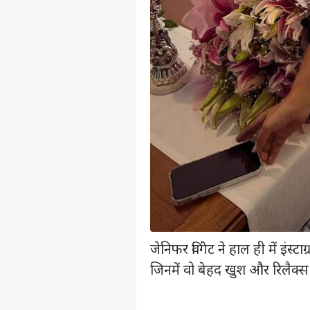
कॉन्टैक्ट अस
सेंड फीडबैक
शेख 
अबाउट अस
लाल,
बांग्
ओटीट
करियर्स
डीज
इम्त
आऊंग
LOGIN
रिली
सकते
जेनिफर विंगेट ने हाल ही में इंस्ट
जिनमें वो बेहद खुश और रिलैक्स 