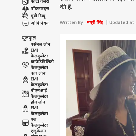
फोटो गैलरी
की हैं.
पॉडकास्ट्स
मूवी रिव्यू
Written By :
मयूरी सिंह
| Updated at :
ओपिनियन
यूजफुल
पर्सनल लोन
EMI
कैलकुलेटर
कम्पैटिबिलिटी
कैलकुलेटर
कार लोन
EMI
कैलकुलेटर
बीएमआई
कैलकुलेटर
होम लोन
EMI
कैलकुलेटर
एज
कैलकुलेटर
एजुकेशन