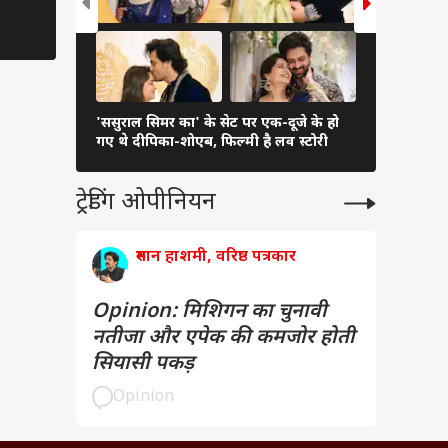
'ससुराल सिमर का' के सेट पर एक-दूजे के हो
हिना खान से
गए थे दीपिका-शोएब, फिल्मी है लव स्टोरी
लिखी हैं टीवी
ट्रेडिंग ओपीनियन
रुमान हाशमी, वरिष्ठ पत्रकार
Opinion: मिशिगन का चुनावी
नतीजा और एपेक की कमजोर होती
सियासी पकड़
Opinion