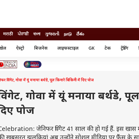
मराठी
ਪੰਜਾਬੀ
বাংলা
ગુજરાતી
நாடு
దేశం
खेल
ऐस्ट्रो
बिजनेस
लाइफस्टाइल
GK
टेक
ट्रेंडिंग
ंजन
ऑटो
खेल
ुड
कार
क्रिकेट
री सिनेमा
टेक्नोलॉजी
शिक्षा
ल सिनेमा
िफर विंगेट, गोवा में यूं मनाया बर्थडे, पूल किनारे बिकिनी में दिए पोज
मोबाइल
रिजल्ट
्रिटीज
चैटजीपीटी
नौकरी
ी
ंगेट, गोवा में यूं मनाया बर्थडे, पू
गैजेट
वेब स्टोरीज
 दिए पोज
यूटिलिटी न्यूज़
कल्चर
फैक्ट चेक
ebration: जेनिफर विंगेट 41 साल की हो गई हैं. इस खास 
 जिसकी खूबसूरत झलकियां अब उन्होंने सोशल मीडिया पर फैंस के 